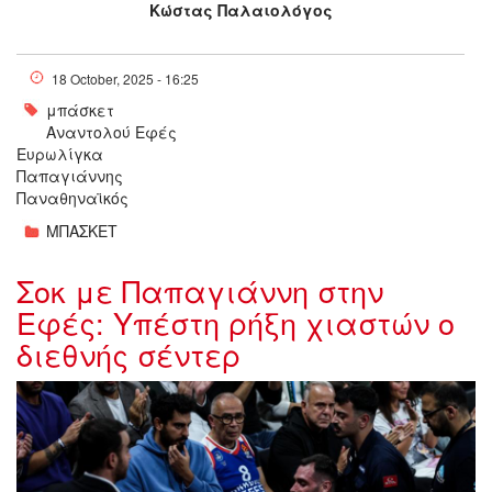
Κώστας Παλαιολόγος
18 October, 2025 - 16:25
μπάσκετ
Αναντολού Εφές
Ευρωλίγκα
Παπαγιάννης
Παναθηναϊκός
ΜΠΑΣΚΕΤ
Σοκ με Παπαγιάννη στην
Εφές: Υπέστη ρήξη χιαστών ο
διεθνής σέντερ
6693206-(1)-(plagies)_145406.jpg