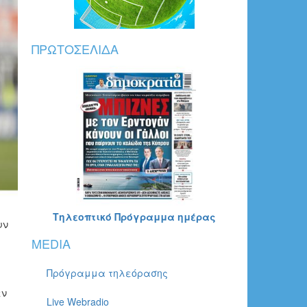
ΠΡΩΤΟΣΈΛΙΔΑ
Τηλεοπτικό Πρόγραμμα ημέρας
υν
MEDIA
Πρόγραμμα τηλεόρασης
εν
Live Webradio