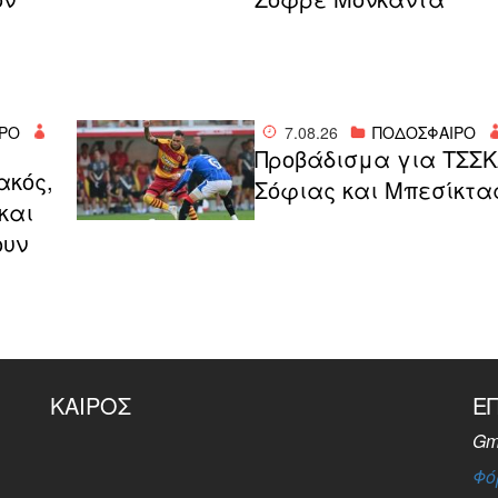
ΡΟ
7.08.26
ΠΟΔΟΣΦΑΙΡΟ
Προβάδισμα για ΤΣΣ
ακός,
Σόφιας και Μπεσίκτα
και
ουν
ΚΑΙΡΌΣ
Ε
Gm
Φό