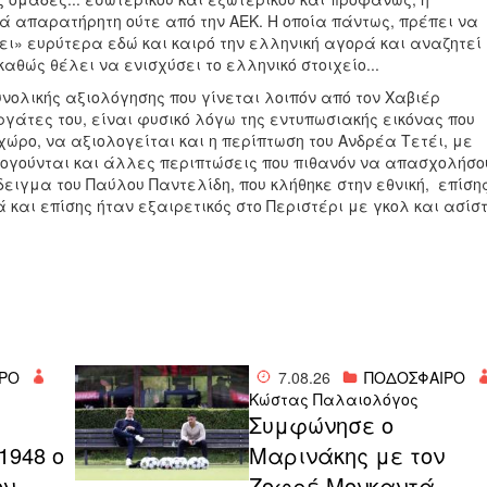
νά απαρατήρητη ούτε από την ΑΕΚ. Η οποία πάντως, πρέπει να
ει» ευρύτερα εδώ και καιρό την ελληνική αγορά και αναζητεί
αθώς θέλει να ενισχύσει το ελληνικό στοιχείο...
υνολικής αξιολόγησης που γίνεται λοιπόν από τον Χαβιέρ
ργάτες του, είναι φυσικό λόγω της εντυπωσιακής εικόνας που
χώρο, να αξιολογείται και η περίπτωση του Ανδρέα Τετέι, με
ιολογούνται και άλλες περιπτώσεις που πιθανόν να απασχολήσο
ειγμα του Παύλου Παντελίδη, που κλήθηκε στην εθνική, επίση
 και επίσης ήταν εξαιρετικός στο Περιστέρι με γκολ και ασίστ
ΡΟ
7.08.26
ΠΟΔΟΣΦΑΙΡΟ
Κώστας Παλαιολόγος
η
Συμφώνησε ο
1948 ο
Μαρινάκης με τον
ον
Ζοφρέ Μονκαντά