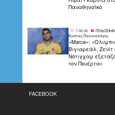
Παναθηναϊκό
7.08.26
ΠΟΔΟΣΦΑΙ
Κώστας Παλαιολόγος
«Μarca»: «Ολυμπι
Βιγιαρεάλ, Ζενίτ 
Νότιγχαμ εξετάζ
τον Πουέρτα»
FACEBOOK