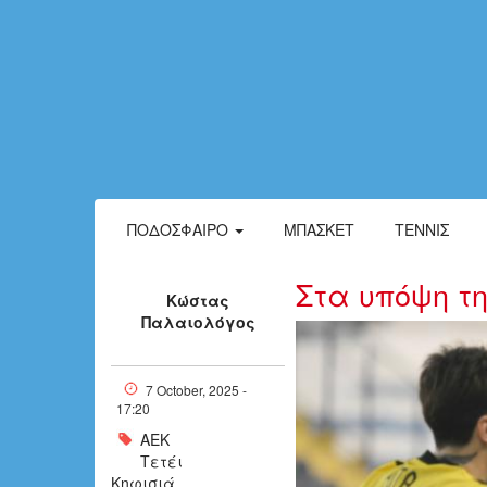
ΠΟΔΌΣΦΑΙΡΟ
ΜΠΆΣΚΕΤ
ΤΈΝΝΙΣ
Στα υπόψη τη
Κώστας
Παλαιολόγος
4831275.jpg
7 October, 2025 -
17:20
ΑΕΚ
Τετέι
Κηφισιά