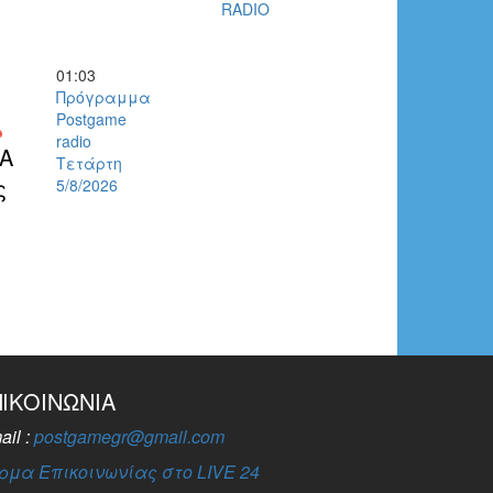
RADIO
01:03
Πρόγραμμα
Postgame
radio
ΚΑ
Τετάρτη
ς
5/8/2026
ΠΙΚΟΙΝΩΝΊΑ
ail :
postgamegr@gmail.com
ρμα Επικοινωνίας στο LIVE 24