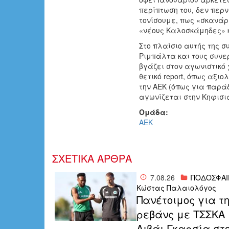
περίπτωση του, δεν περ
τονίσουμε, πως «σκανάρ
«νέους Καλοσκάμηδες» κ
Στο πλαίσιο αυτής της σ
Ριμπάλτα και τους συνε
βγάζει στον αγωνιστικό 
θετικό report, όπως αξ
την ΑΕΚ (όπως για παράδ
αγωνίζεται στην Κηφισιά
Ομάδα:
ΑΕΚ
ΣΧΕΤΙΚΑ ΑΡΘΡΑ
7.08.26
ΠΟΔΟΣΦΑΙ
Κώστας Παλαιολόγος
Πανέτοιμος για τ
ρεβάνς με ΤΣΣΚΑ 
Λιβάι Γκαρσία στ