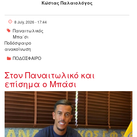
Κώστας Παλαιολόγος
8 July, 2026 - 17:44
Παναιτωλικός
Μπα΄σι
Ποδόσφαιρο
ανακοίνωση
ΠΟΔΟΣΦΑΙΡΟ
Στον Παναιτωλικό και
επίσημα ο Μπάσι
bassi_1_134519.jpg