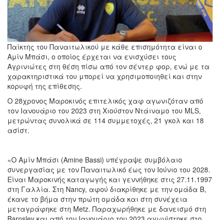
Παίκτης του Παναιτωλικού με κάθε επισημότητα είναι ο
Αμίν Μπάσι, ο οποίος έρχεται να ενισχύσει τους
Αγρινιώτες στη θέση πίσω από τον σέντερ φορ, ενώ με τα
χαρακτηριστικά του μπορεί να χρησιμοποιηθεί και στην
κορυφή της επίθεσης.
Ο 28χρονος Μαροκινός επιτελικός χαφ αγωνιζόταν από
τον Ιανουάριο του 2023 στη Χιούστον Ντάιναμο του MLS,
μετρώντας συνολικά σε 114 συμμετοχές, 21 γκολ και 18
ασίστ.
«Ο Αμίν Μπάσι (Amine Bassi) υπέγραψε συμβόλαιο
συνεργασίας με τον Παναιτωλικό έως τον Ιούνιο του 2028.
Είναι Μαροκινής καταγωγής και γεννήθηκε στις 27.11.1997
στη Γαλλία. Στη Nancy, αφού διακρίθηκε με την ομάδα Β,
έκανε το βήμα στην πρώτη ομάδα και στη συνέχεια
μεταγράφηκε στη Metz. Παραχωρήθηκε με δανεισμό στη
Barnsley και από τον Ιανουάριο του 2023 αγωνίστηκε στο