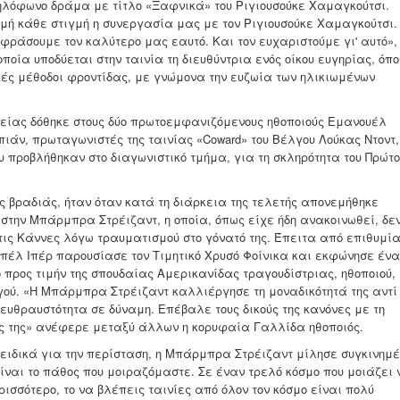
λόφωνο δράμα με τίτλο «Ξαφνικά» του Ριγιουσούκε Χαμαγκούτσι.
ιμή κάθε στιγμή η συνεργασία μας με τον Ριγιουσούκε Χαμαγκούτσι.
φράσουμε τον καλύτερο μας εαυτό. Και τον ευχαριστούμε γι' αυτό»,
οποία υποδύεται στην ταινία τη διευθύντρια ενός οίκου ευγηρίας, όπο
ς μέθοδοι φροντίδας, με γνώμονα την ευζωία των ηλικιωμένων
νείας δόθηκε στους δύο πρωτοεμφανιζόμενους ηθοποιούς Εμανουέλ
ιάν, πρωταγωνιστές της ταινίας «Coward» του Βέλγου Λούκας Ντοντ,
υ προβλήθηκαν στο διαγωνιστικό τμήμα, για τη σκληρότητα του Πρώτ
ης βραδιάς, ήταν όταν κατά τη διάρκεια της τελετής απονεμήθηκε
 στην Μπάρμπρα Στρέιζαντ, η οποία, όπως είχε ήδη ανακοινωθεί, δε
ις Κάννες λόγω τραυματισμού στο γόνατό της. Έπειτα από επιθυμία
αμπέλ Ιπέρ παρουσίασε τον Τιμητικό Χρυσό Φοίνικα και εκφώνησε έν
ο προς τιμήν της σπουδαίας Αμερικανίδας τραγουδίστριας, ηθοποιού,
ού. «Η Μπάρμπρα Στρέιζαντ καλλιέργησε τη μοναδικότητά της αντί
 ευθραυστότητα σε δύναμη. Επέβαλε τους δικούς της κανόνες με τη
ς της» ανέφερε μεταξύ άλλων η κορυφαία Γαλλίδα ηθοποιός.
 ειδικά για την περίσταση, η Μπάρμπρα Στρέιζαντ μίλησε συγκινημέ
 είναι το πάθος που μοιραζόμαστε. Σε έναν τρελό κόσμο που μοιάζει 
ρισσότερο, το να βλέπεις ταινίες από όλον τον κόσμο είναι πολύ