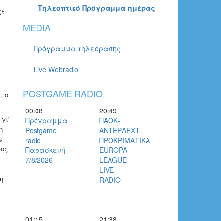
Τηλεοπτικό Πρόγραμμα ημέρας
χε
MEDIA
Πρόγραμμα τηλεόρασης
ό
Live Webradio
POSTGAME RADIO
, ο
.
00:08
20:49
γι'
Πρόγραμμα
ΠΑΟΚ-
η
Postgame
ΑΝΤΕΡΛΕΧΤ
ν
radio
ΠΡΟΚΡΙΜΑΤΙΚΑ
ρος
Παρασκευή
EUROPA
7/8/2026
LEAGUE
LIVE
η
RADIO
01:15
21:38