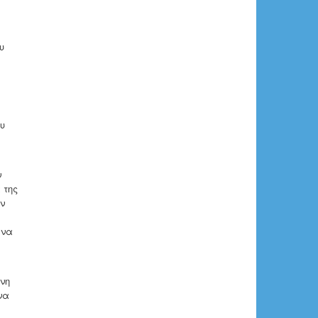
υ
ου
ν
 της
αν
 να
νη
να