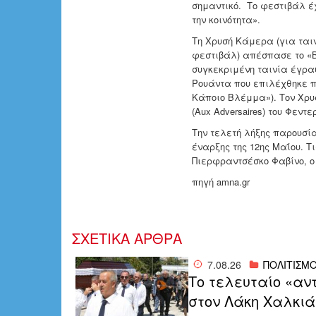
σημαντικό. Το φεστιβάλ έ
την κοινότητα».
Τη Χρυσή Κάμερα (για τα
φεστιβάλ) απέσπασε το «B
συγκεκριμένη ταινία έγρα
Ρουάντα που επιλέχθηκε π
Κάποιο Βλέμμα»). Τον Χρυσ
(Aux Adversaires) του Φεντε
Την τελετή λήξης παρουσία
έναρξης της 12ης Μαΐου. Τ
Πιερφραντσέσκο Φαβίνο, ο
πηγή amna.gr
ΣΧΕΤΙΚΑ ΑΡΘΡΑ
7.08.26
ΠΟΛΙΤΙΣΜ
Το τελευταίο «αν
στον Λάκη Χαλκιά