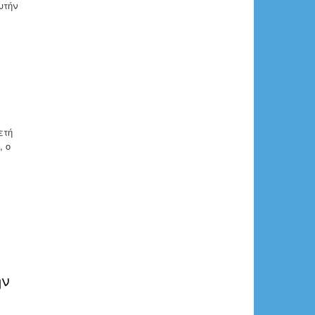
υτήν
ετή
, ο
ην