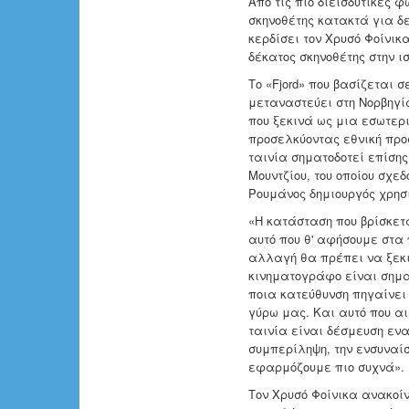
Από τις πιο διεισδυτικές 
σκηνοθέτης κατακτά για δε
κερδίσει τον Χρυσό Φοίνικα
δέκατος σκηνοθέτης στην ισ
Το «Fjord» που βασίζεται 
μεταναστεύει στη Νορβηγία
που ξεκινά ως μια εσωτερ
προσελκύοντας εθνική προσ
ταινία σηματοδοτεί επίση
Μουντζίου, του οποίου σχε
Ρουμάνος δημιουργός χρησ
«Η κατάσταση που βρίσκετα
αυτό που θ' αφήσουμε στα 
αλλαγή θα πρέπει να ξεκι
κινηματογράφο είναι σημα
ποια κατεύθυνση πηγαίνει
γύρω μας. Και αυτό που αι
ταινία είναι δέσμευση ενα
συμπερίληψη, την ενσυναί
εφαρμόζουμε πιο συχνά».
Τον Χρυσό Φοίνικα ανακοίν