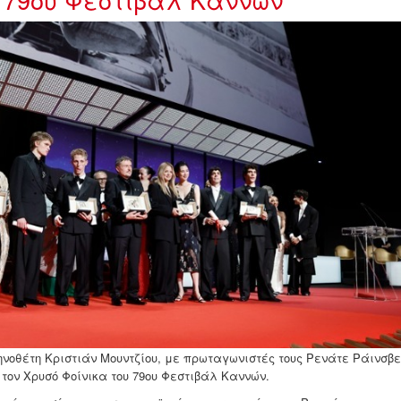
nes.jpg
κηνοθέτη Κριστιάν Μουντζίου, με πρωταγωνιστές τους Ρενάτε Ράινσβε
τον Χρυσό Φοίνικα του 79ου Φεστιβάλ Καννών.