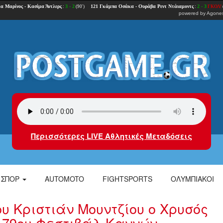
powered by
Agones
Περισσότερες LIVE Αθλητικές Μεταδόσεις
ΣΠΟΡ
AUTOMOTO
FIGHTSPORTS
ΟΛΥΜΠΙΑΚΟΙ
του Κριστιάν Μουντζίου ο Χρυσός
υ 79ου Φεστιβάλ Καννών