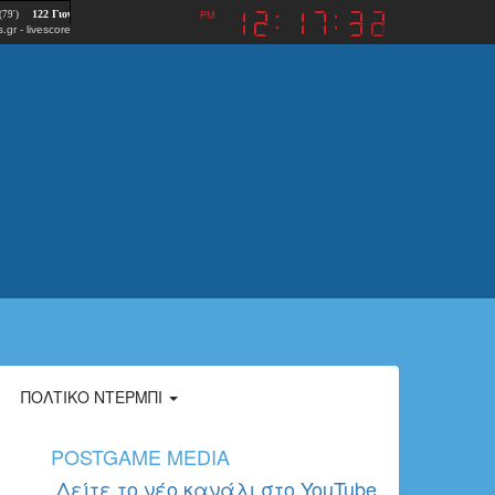
PM
.gr
-
livescore
ΠΟΛΤΙΚΌ ΝΤΈΡΜΠΙ
POSTGAME MEDIA
Δείτε το νέο κανάλι στο YouTube