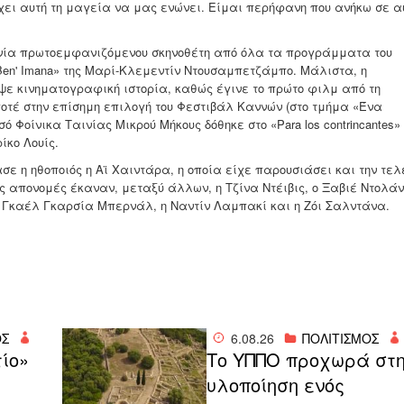
χει αυτή τη μαγεία να μας ενώνει. Είμαι περήφανη που ανήκω σε α
ινία πρωτοεμφανιζόμενου σκηνοθέτη από όλα τα προγράμματα του
en' Imana» της Μαρί-Κλεμεντίν Ντουσαμπετζάμπο. Μάλιστα, η
ψε κινηματογραφική ιστορία, καθώς έγινε το πρώτο φιλμ από τη
οτέ στην επίσημη επιλογή του Φεστιβάλ Καννών (στο τμήμα «Ένα
ό Φοίνικα Ταινίας Μικρού Μήκους δόθηκε στο «Para los contrincantes»
ρίκο Λουίς.
σε η ηθοποιός η Αϊ Χαιντάρα, η οποία είχε παρουσιάσει και την τελ
ις απονομές έκαναν, μεταξύ άλλων, η Τζίνα Ντέιβις, ο Ξαβιέ Ντολάν
 Γκαέλ Γκαρσία Μπερνάλ, η Ναντίν Λαμπακί και η Ζόι Σαλντάνα.
ΟΣ
6.08.26
ΠΟΛΙΤΙΣΜΟΣ
τίο»
Το ΥΠΠΟ προχωρά στ
υλοποίηση ενός