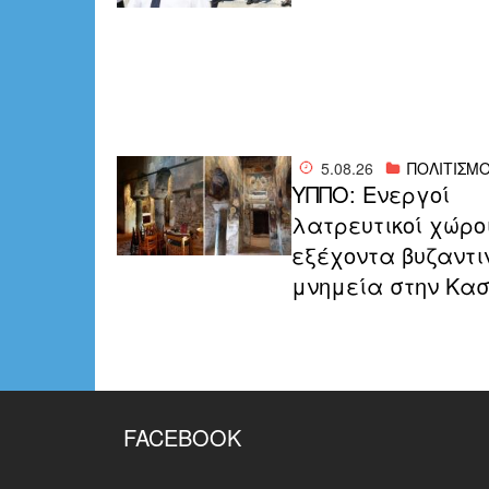
5.08.26
ΠΟΛΙΤΙΣΜ
ΥΠΠΟ: Ενεργοί
λατρευτικοί χώρο
εξέχοντα βυζαντι
μνημεία στην Κα
FACEBOOK