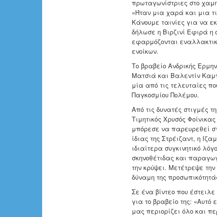
πρωταγωνίστριες στο χαμη
«Ήταν μια χαρά και μια τ
Κάνουμε ταινίες για να εκ
δήλωσε η Βιρζινί Εφιρά η 
εφαρμόζονται εναλλακτικέ
ενοίκων.
Tο βραβείο Ανδρικής Ερμη
Ματσιά και Βαλεντίν Καμπ
μία από τις τελευταίες πο
Παγκοσμίου Πολέμου.
Από τις δυνατές στιγμές τ
Τιμητικός Χρυσός Φοίνικας
μπόρεσε να παρευρεθεί στ
ίδιας της Στρέιζαντ, η Ιζ
ιδιαίτερα συγκινητικό λόγ
σκηνοθέτιδας και παραγωγ
την κρύψει. Μετέτρεψε την
δύναμη της προσωπικότητά
Σε ένα βίντεο που έστειλε
για το βραβείο της: «Αυτό
μας περιορίζει όλο και πε