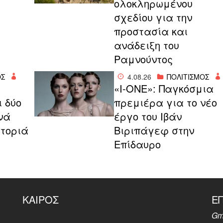
ολοκληρωμένου
σχεδίου για την
προστασία και
ανάδειξη του
Ραμνούντος
ΟΣ
4.08.26
ΠΟΛΙΤΙΣΜΟΣ
«I-ONE»: Παγκόσμια
ι δύο
πρεμιέρα για το νέο
νά
έργο του Ιβάν
στοριά
Βιριπάγεφ στην
Επίδαυρο
ΚΑΙΡΌΣ
Ε
Gm