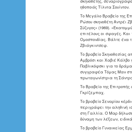
σκηνοθέτης, σεναριογράφο
ηθοποιός Τίλντα Σουίντον.
Το Μεγάλο Βραβείο της Επι
Ρώσου σκηνοθέτη Αντρέι Ζβ
Σύζυγος» (1969). «Εκατομμ
επιτέλους οι σφαγές. Και 
Ομοσπονδίας. Βάλτε ένα τέ
Ζβιάγκιντσεφ.
Το βραβείο Σκηνοθεσίας απ
Αμβρόσι και Χαβιέ Κάλβο γ
Παβλικόφσκι για το δράμα 
συγγραφέα Τόμας Μαν στην
πρωταγωνίστρια τη Σάντρ
Το Βραβείο της Επιτροπής
Γκρίζεμπαχ.
Το βραβείο Σεναρίου κέρδισ
περιγράφει την αληθινή ι
στη Γαλλία. Ο Μαρ δήλωσε
δύναμη των λέξεων, ειδικά
Το βραβείο Γυναικείας Ερ