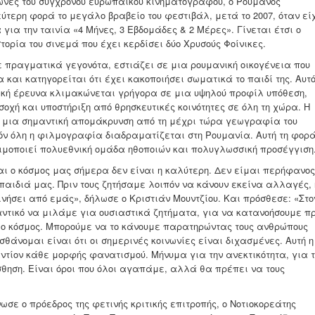
φωνές του σύγχρονου ευρωπαϊκού κινηματογράφου, ο Ρουμάνος
ύτερη φορά το μεγάλο βραβείο του φεστιβάλ, μετά το 2007, όταν εί
 για την ταινία «4 Μήνες, 3 Εβδομάδες & 2 Μέρες». Γίνεται έτσι ο
τορία του σινεμά που έχει κερδίσει δύο Χρυσούς Φοίνικες.
σε πραγματικά γεγονότα, εστιάζει σε μια ρουμανική οικογένεια που
 και κατηγορείται ότι έχει κακοποιήσει σωματικά το παιδί της. Αυτ
ική έρευνα κλιμακώνεται γρήγορα σε μια υψηλού προφίλ υπόθεση,
οχή και υποστήριξη από θρησκευτικές κοινότητες σε όλη τη χώρα. Η
ς μια σημαντική απομάκρυνση από τη μέχρι τώρα γεωγραφία του
δόν όλη η φιλμογραφία διαδραματίζεται στη Ρουμανία. Αυτή τη φορά
ιμοποιεί πολυεθνική ομάδα ηθοποιών και πολυγλωσσική προσέγγιση
ι ο κόσμος μας σήμερα δεν είναι η καλύτερη. Δεν είμαι περήφανος 
παιδιά μας. Πριν τους ζητήσαμε λοιπόν να κάνουν εκείνα αλλαγές, 
νήσει από εμάς», δήλωσε ο Κριστιάν Μουντζίου. Και πρόσθεσε: «Στο
ντικό να μιλάμε για ουσιαστικά ζητήματα, για να κατανοήσουμε π
 ο κόσμος. Μπορούμε να το κάνουμε παρατηρώντας τους ανθρώπους
σθάνομαι είναι ότι οι σημερινές κοινωνίες είναι διχασμένες. Αυτή η
ντίον κάθε μορφής φανατισμού. Μήνυμα για την ανεκτικότητα, για τ
σθηση. Είναι όροι που όλοι αγαπάμε, αλλά θα πρέπει να τους
ωσε ο πρόεδρος της φετινής κριτικής επιτροπής, ο Νοτιοκορεάτης