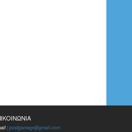
ΠΙΚΟΙΝΩΝΊΑ
ail :
postgamegr@gmail.com