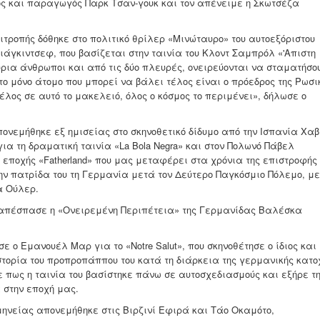
ς και παραγωγός Παρκ Τσαν-γουκ και τον απένειμε η Σκωτσέζα
τροπής δόθηκε στο πολιτικό θρίλερ «Μινώταυρο» του αυτοεξόριστου
ιάγκιντσεφ, που βασίζεται στην ταινία του Κλοντ Σαμπρόλ «'Απιστη
ύρια άνθρωποι και από τις δύο πλευρές, ονειρεύονται να σταματήσο
το μόνο άτομο που μπορεί να βάλει τέλος είναι ο πρόεδρος της Ρωσι
λος σε αυτό το μακελειό, όλος ο κόσμος το περιμένει», δήλωσε ο
ονεμήθηκε εξ ημισείας στο σκηνοθετικό δίδυμο από την Ισπανία Χαβ
ια τη δραματική ταινία «La Bola Negra» και στον Πολωνό Πάβελ
εποχής «Fatherland» που μας μεταφέρει στα χρόνια της επιστροφής 
 πατρίδα του τη Γερμανία μετά τον Δεύτερο Παγκόσμιο Πόλεμο, με
α Ούλερ.
 απέσπασε η «Ονειρεμένη Περιπέτεια» της Γερμανίδας Βαλέσκα
ε ο Εμανουέλ Μαρ για το «Notre Salut», που σκηνοθέτησε ο ίδιος και
στορία του προπροπάππου του κατά τη διάρκεια της γερμανικής κατο
 πως η ταινία του βασίστηκε πάνω σε αυτοσχεδιασμούς και εξήρε τ
 στην εποχή μας.
μηνείας απονεμήθηκε στις Βιρζινί Εφιρά και Τάο Οκαμότο,