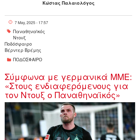
Κώστας Παλαιολόγος
7 May, 2025 - 17:57
Παναθηναϊκός
Ντουξ
Ποδόσφαιρο
Βέρντερ Βρέμης
ΠΟΔΟΣΦΑΙΡΟ
Σύμφωνα με γερμανικά ΜΜΕ:
«Στους ενδιαφερόμενους για
τον Ντουξ ο Παναθηναϊκός»
marvin-ducksch-werder-bremen-
2_170917 (1).jpg