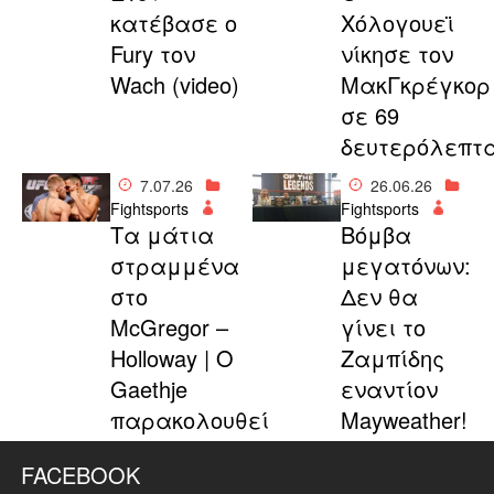
κατέβασε ο
Χόλογουεϊ
Fury τον
νίκησε τον
Wach (video)
ΜακΓκρέγκορ
σε 69
δευτερόλεπτ
7.07.26
26.06.26
Fightsports
Fightsports
Τα μάτια
Βόμβα
στραμμένα
μεγατόνων:
στο
Δεν θα
McGregor –
γίνει το
Holloway | Ο
Ζαμπίδης
Gaethje
εναντίον
παρακολουθεί
Mayweather!
FACEBOOK