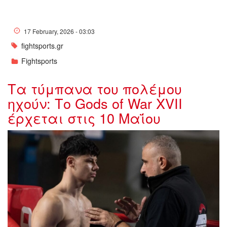
17 February, 2026 - 03:03
fightsports.gr
Fightsports
Τα τύμπανα του πολέμου
ηχούν: Το Gods of War XVII
έρχεται στις 10 Μαΐου
Screenshot_5-1-885x500.jpg