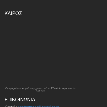
ΚΑΙΡΌΣ
Οι προγνώσεις καιρού παρέχονται από το Εθνικό Αστεροσκοπείο
Αθηνών
ΕΠΙΚΟΙΝΩΝΊΑ
Gmail :
postgamegr@gmail.com