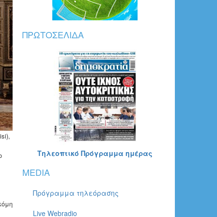
ΠΡΩΤΟΣΈΛΙΔΑ
si),
Τηλεοπτικό Πρόγραμμα ημέρας
ο
MEDIA
Πρόγραμμα τηλεόρασης
κόμη
Live Webradio