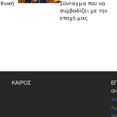
θνική
Σύνταγμα που να
συμβαδίζει με την
εποχή μας
ΚΑΙΡΌΣ
Ε
Gm
Φό
Αρ
Me