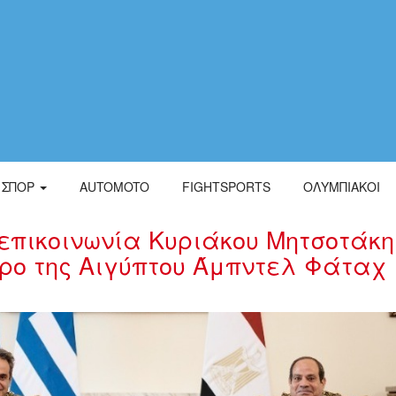
ΣΠΟΡ
AUTOMOTO
FIGHTSPORTS
ΟΛΥΜΠΙΑΚΟΙ
επικοινωνία Κυριάκου Μητσοτάκη
δρο της Αιγύπτου Άμπντελ Φάταχ
123959naiiiiiii.jpg