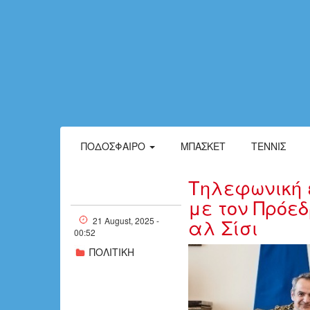
ΠΟΔΌΣΦΑΙΡΟ
ΜΠΆΣΚΕΤ
ΤΈΝΝΙΣ
Τηλεφωνική 
με τον Πρόε
αλ Σίσι
21 August, 2025 -
00:52
ΠΟΛΙΤΙΚΗ
w20-192224w08