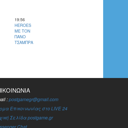
19:56
HEROES
ΜΕ ΤΟΝ
ΠΑΝΟ
ΤΣΑΜΠΡΑ
ΠΙΚΟΙΝΩΝΊΑ
ail :
postgamegr@gmail.com
ρμα Επικοινωνίας στο LIVE 24
χική Σελίδα postgame.gr
ssenger Chat