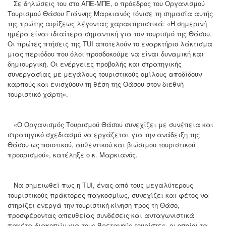
Σε δηλώσεις του στο ΑΠΕ-ΜΠΕ, ο πρόεδρος του Οργανισμού
Τουρισμού Θάσου Γιάννης Μαρκιανός τόνισε τη σημασία αυτής
της πρώτης αφίξεως λέγοντας χαρακτηριστικά: «Η σημερινή
ημέρα είναι ιδιαίτερα σημαντική για τον τουρισμό της Θάσου.
Οι πρώτες πτήσεις της TUI αποτελούν το εναρκτήριο λάκτισμα
μιας περιόδου που όλοι προσδοκούμε να είναι δυναμική και
δημιουργική. Οι ενέργειες προβολής και στρατηγικής
συνεργασίας με μεγάλους τουριστικούς ομίλους αποδίδουν
καρπούς και ενισχύουν τη θέση της Θάσου στον διεθνή
τουριστικό χάρτη».
«Ο Οργανισμός Τουρισμού Θάσου συνεχίζει με συνέπεια και
στρατηγικό σχεδιασμό να εργάζεται για την ανάδειξη της
Θάσου ως ποιοτικού, αυθεντικού και βιώσιμου τουριστικού
προορισμού», κατέληξε ο κ. Μαρκιανός.
Να σημειωθεί πως η TUI, ένας από τους μεγαλύτερους
τουριστικούς πράκτορες παγκοσμίως, συνεχίζει και φέτος να
στηρίζει ενεργά την τουριστική κίνηση προς τη Θάσο,
προσφέροντας απευθείας συνδέσεις και ανταγωνιστικά
πακέτα διακοπών για τους Βρετανούς τουρίστες, οι οποίοι τα