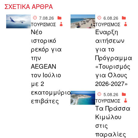
ΣΧΕΤΙΚΑ ΑΡΘΡΑ
7.08.26
6.08.26
ΤΟΥΡΙΣΜΟΣ
ΤΟΥΡΙΣΜΟΣ
Νέο
Έναρξη
ιστορικό
αιτήσεων
ρεκόρ για
για το
την
Πρόγραμμα
AEGEAN
«Τουρισμός
τον Ιούλιο
για Όλους
με 2
2026-2027»
εκατομμύρια
5.08.26
επιβάτες
ΤΟΥΡΙΣΜΟΣ
Τα Πράσσα
Κιμώλου
στις
παραλίες