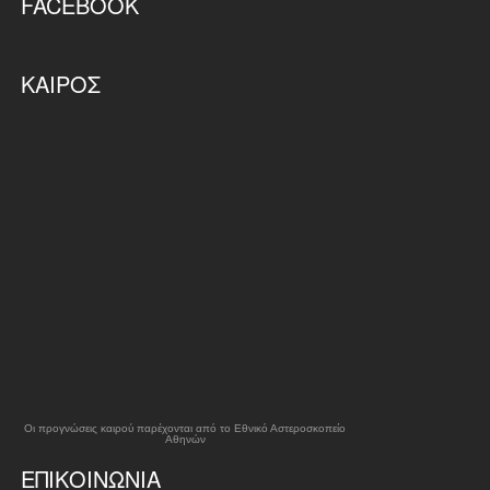
FACEBOOK
ΚΑΙΡΌΣ
Οι προγνώσεις καιρού παρέχονται από το Εθνικό Αστεροσκοπείο
Αθηνών
ΕΠΙΚΟΙΝΩΝΊΑ