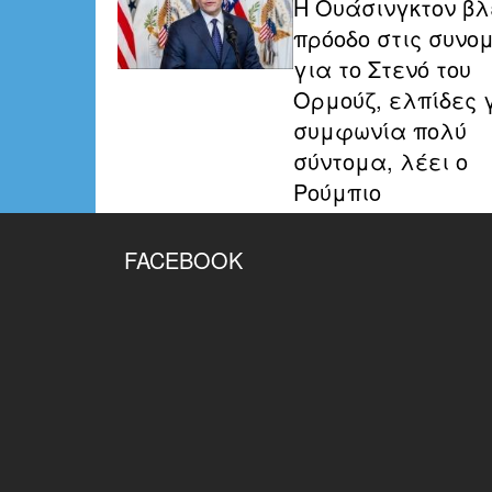
Η Ουάσινγκτον βλ
πρόοδο στις συνομ
για το Στενό του
Ορμούζ, ελπίδες 
συμφωνία πολύ
σύντομα, λέει ο
Ρούμπιο
FACEBOOK