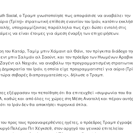
ruth Social, ο Τραμπ γνωστοποίησε πως αποφάσισε να αναβάλει την
ιο (Τρίτη)» στρατιωτική επίθεση εναντίον του Ιράν, κατόπιν εκκλή
τολής, υπογραμμίζοντας παράλληλα πως έχει δώσει εντολή στις
άμεις να είναι έτοιμες για άμεση έναρξη των επιχειρήσεων.
ρη του Κατάρ, Ταμίμ μπιν Χάμαντ αλ Θάνι, τον πρίγκιπα διάδοχο τη
εντ μπιν Σαλμάν αλ Σαούντ, και τον πρόεδρο των Ηνωμένων Αραβι
 Ζαγέντ αλ Ναχιάν, να αναβάλω την προγραμματισμένη στρατιωτικ
 Δημοκρατία του Ιράν, η οποία είχε προγραμματιστεί για αύριο (Τρί
ι τώρα σοβαρές διαπραγματεύσεις», δήλωσε ο Τραμπ.
έτες εξέφρασαν την πεποίθηση ότι θα επιτευχθεί «συμφωνία που θα
Α, καθώς και από όλες τις χώρες στη Μέση Ανατολή και πέραν αυτής
τι το Ιράν δεν θα αποκτήσει πυρηνικά όπλα.
του προς τους προαναφερθέντες ηγέτες, ο πρόεδρος Τραμπ έγραψε
υργό Πολέμου Πιτ Χέγκσεθ, στον αρχηγό του γενικού επιτελείου