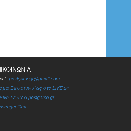
ν
ΠΙΚΟΙΝΩΝΊΑ
ail :
postgamegr@gmail.com
ρμα Επικοινωνίας στο LIVE 24
χική Σελίδα postgame.gr
ssenger Chat