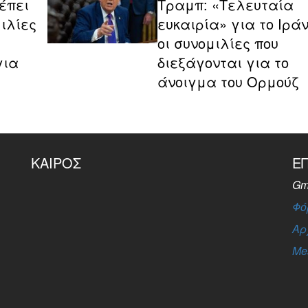
έπει
Τραμπ: «Τελευταία
ιλίες
ευκαιρία» για το Ιρά
οι συνομιλίες που
για
διεξάγονται για το
άνοιγμα του Ορμούζ
ΚΑΙΡΌΣ
Ε
Gm
Φό
Αρ
Me