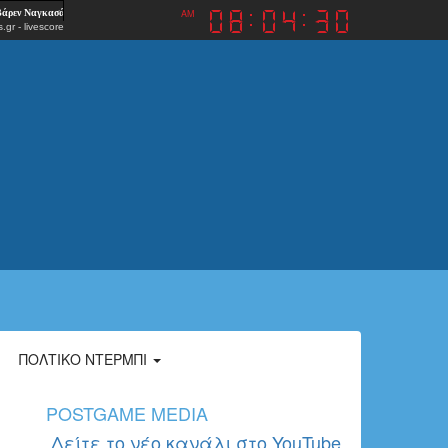
AM
.gr
-
livescore
ΠΟΛΤΙΚΌ ΝΤΈΡΜΠΙ
α
POSTGAME MEDIA
Δείτε το νέο κανάλι στο YouTube