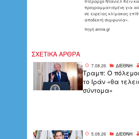
πτέραρχο Ντάνιελ Κέιν κα
προγραμματισμένη για αύρι
σε ευρείας κλίμακας επίθ
αποδεκτή συμφωνία».
πηγή amna.gr
ΣΧΕΤΙΚΑ ΑΡΘΡΑ
7.08.26
ΔΙΕΘΝΗ
Τραμπ: Ο πόλεμο
το Ιράν «θα τελε
σύντομα»
5.08.26
ΔΙΕΘΝΗ