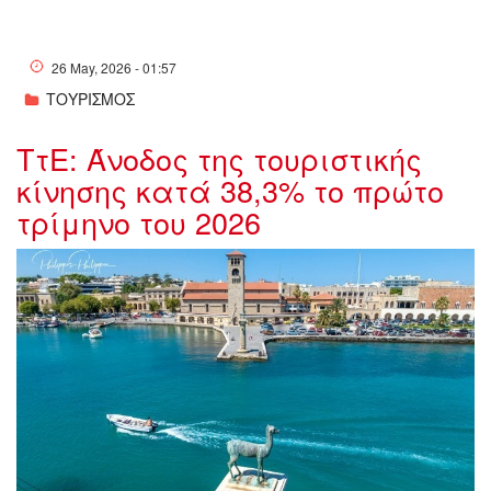
26 May, 2026 - 01:57
ΤΟΥΡΙΣΜΟΣ
ΤτΕ: Άνοδος της τουριστικής
κίνησης κατά 38,3% το πρώτο
τρίμηνο του 2026
w25-
183827w2390638FBIMG177921597