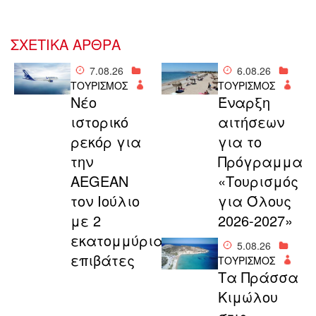
ΣΧΕΤΙΚΑ ΑΡΘΡΑ
7.08.26
6.08.26
ΤΟΥΡΙΣΜΟΣ
ΤΟΥΡΙΣΜΟΣ
Νέο
Έναρξη
ιστορικό
αιτήσεων
ρεκόρ για
για το
την
Πρόγραμμα
AEGEAN
«Τουρισμός
τον Ιούλιο
για Όλους
με 2
2026-2027»
εκατομμύρια
5.08.26
επιβάτες
ΤΟΥΡΙΣΜΟΣ
Τα Πράσσα
Κιμώλου