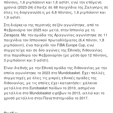
πόντους, 1,6 ριμπάουντ και 1,6 ασίστ, ενώ την επόμενη
χρονιά (2023-24) έπαιξε σε 68 παιχνίδια της Ζαλγκίρις σε
όλες τις διοργανώσεις με 6,8 πόντους, 1,6 ριμπάουντ και
1,9 ασίστ.
Στη διάρκεια της περσινής σεζόν αγωνίστηκε, από το
Φεβρουάριο του 2025 και μετά, στην Ισπανία με τη
Zaragoza. Με την ομάδα της Αραγωνίας αγωνίστηκε σε 11
παιχνίδια του Ισπανικού πρωταθλήματος (6,4 πόντοι, 1,8
ριμπάουντ), ένα παιχνίδι του FIBA Europe Cup, ενώ
συμμετείχε και σε δύο αγώνες της Εθνικής Λιθουανίας
στα παράθυρα του Φεβρουαρίου (με μέσο όρο 12 πόντους,
3 ριμπάουντ και 3 ασίστ).
Είναι διεθνής με την Εθνική ομάδα της Λιθουανίας με την
οποία αγωνίστηκε το 2023 στο Mundobasket. Έχει πολλές
συμμετοχές με όλες τις μικρές εθνικές ομάδες της
Λιθουανίας, με τις οποίες έχει κατακτήσει: χάλκινο
μετάλλιο στο Eurobasket παίδων το 2010, ασημένιο
μετάλλιο στο Mundobasket εφήβων το 2013, αλλά και το
χρυσό μετάλλιο στην Πανεπιστημιάδα το 2017.