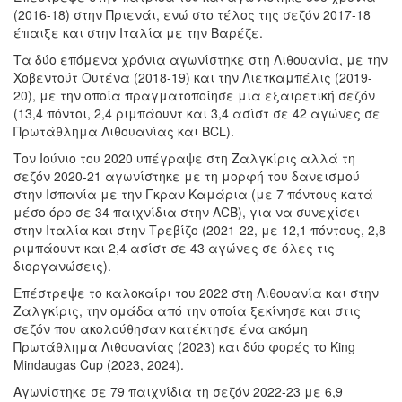
(2016-18) στην Πριενάι, ενώ στο τέλος της σεζόν 2017-18
έπαιξε και στην Ιταλία με την Βαρέζε.
Τα δύο επόμενα χρόνια αγωνίστηκε στη Λιθουανία, με την
Χοβεντούτ Ουτένα (2018-19) και την Λιετκαμπέλις (2019-
20), με την οποία πραγματοποίησε μια εξαιρετική σεζόν
(13,4 πόντοι, 2,4 ριμπάουντ και 3,4 ασίστ σε 42 αγώνες σε
Πρωτάθλημα Λιθουανίας και BCL).
Τον Ιούνιο του 2020 υπέγραψε στη Ζαλγκίρις αλλά τη
σεζόν 2020-21 αγωνίστηκε με τη μορφή του δανεισμού
στην Ισπανία με την Γκραν Καμάρια (με 7 πόντους κατά
μέσο όρο σε 34 παιχνίδια στην ACB), για να συνεχίσει
στην Ιταλία και στην Τρεβίζο (2021-22, με 12,1 πόντους, 2,8
ριμπάουντ και 2,4 ασίστ σε 43 αγώνες σε όλες τις
διοργανώσεις).
Επέστρεψε το καλοκαίρι του 2022 στη Λιθουανία και στην
Ζαλγκίρις, την ομάδα από την οποία ξεκίνησε και στις
σεζόν που ακολούθησαν κατέκτησε ένα ακόμη
Πρωτάθλημα Λιθουανίας (2023) και δύο φορές το King
Mindaugas Cup (2023, 2024).
Αγωνίστηκε σε 79 παιχνίδια τη σεζόν 2022-23 με 6,9