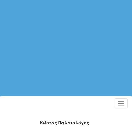
Toggl
navig
Κώστας Παλαιολόγος