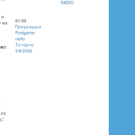
RADIO
 ο
01:03
ν να
Πρόγραμμα
Postgame
radio
Τετάρτη
ακ
ό:
5/8/2026
ι
άλη
ς”.