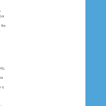
ν
ορα
ς θα
ι
ής.
να
ι η
ι