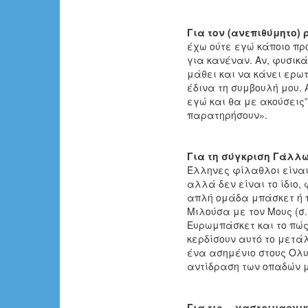
Για τον (ανεπιθύμητο) 
έχω ούτε εγώ κάποιο πρ
για κανέναν. Αν, φυσικά
μάθει και να κάνει ερω
έδινα τη συμβουλή μου. 
εγώ και θα με ακούσεις”
παρατηρήσουν».
Για τη σύγκριση Γάλλ
Έλληνες φίλαθλοι είναι
αλλά δεν είναι το ίδιο,
απλή ομάδα μπάσκετ ή π
Μιλούσα με τον Μους (σ
Ευρωμπάσκετ και το πώς
κερδίσουν αυτό το μετά
ένα ασημένιο στους Ολυ
αντίδραση των οπαδών μ
Για τις… γαστριμαργικ