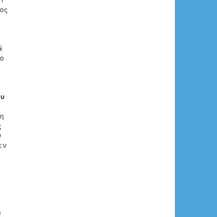
πος
ά
το
ου
τη
ς
ν
εν
υ