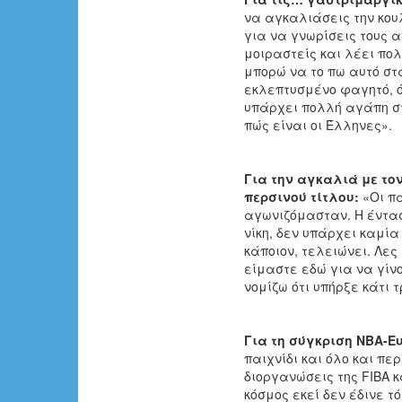
να αγκαλιάσεις την κου
για να γνωρίσεις τους α
μοιραστείς και λέει πολ
μπορώ να το πω αυτό στα
εκλεπτυσμένο φαγητό, ό
υπάρχει πολλή αγάπη στ
πώς είναι οι Έλληνες».
Για την αγκαλιά με το
περσινού τίτλου:
«Οι πα
αγωνιζόμασταν. Η έντασ
νίκη, δεν υπάρχει καμία
κάποιον, τελειώνει. Λες
είμαστε εδώ για να γίν
νομίζω ότι υπήρξε κάτι 
Για τη σύγκριση ΝΒΑ-Ε
παιχνίδι και όλο και π
διοργανώσεις της FIBA κ
κόσμος εκεί δεν έδινε 