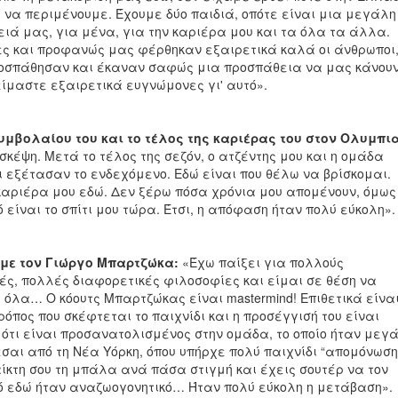
 να περιμένουμε. Έχουμε δύο παιδιά, οπότε είναι μια μεγάλη
ειά μας, για μένα, για την καριέρα μου και τα όλα τα άλλα.
ς και προφανώς μας φέρθηκαν εξαιρετικά καλά οι άνθρωποι,
προσπάθησαν και έκαναν σαφώς μια προσπάθεια να μας κάνου
ίμαστε εξαιρετικά ευγνώμονες γι' αυτό».
συμβολαίου του και το τέλος της καριέρας του στον Ολυμπι
κέψη. Μετά το τέλος της σεζόν, ο ατζέντης μου και η ομάδα
ι εξέτασαν το ενδεχόμενο. Εδώ είναι που θέλω να βρίσκομαι.
αριέρα μου εδώ. Δεν ξέρω πόσα χρόνια μου απομένουν, όμως
 είναι το σπίτι μου τώρα. Έτσι, η απόφαση ήταν πολύ εύκολη».
 με τον Γιώργο Μπαρτζώκα:
«Έχω παίξει για πολλούς
ές, πολλές διαφορετικές φιλοσοφίες και είμαι σε θέση να
όλα… Ο κόουτς Μπαρτζώκας είναι mastermind! Επιθετικά είνα
ρόπος που σκέφτεται το παιχνίδι και η προσέγγισή του είναι
 ότι είναι προσανατολισμένος στην ομάδα, το οποίο ήταν μεγ
σαι από τη Νέα Υόρκη, όπου υπήρχε πολύ παιχνίδι “απομόνωση
αίκτη σου τη μπάλα ανά πάσα στιγμή και έχεις σουτέρ να τον
τό εδώ ήταν αναζωογονητικό… Ήταν πολύ εύκολη η μετάβαση».