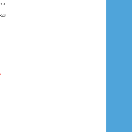
για
και
,