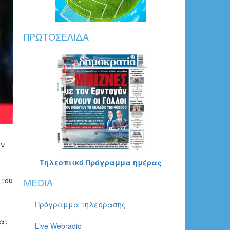
ΠΡΩΤΟΣΈΛΙΔΑ
άν
Τηλεοπτικό Πρόγραμμα ημέρας
 του
MEDIA
Πρόγραμμα τηλεόρασης
αι
Live Webradio