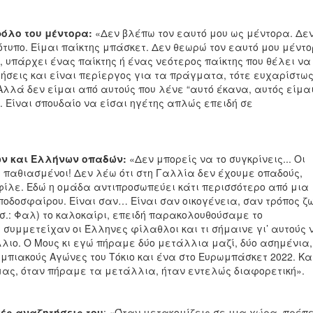
ρόλο του μέντορα:
«Δεν βλέπω τον εαυτό μου ως μέντορα. Δε
ότυπο. Είμαι παίκτης μπάσκετ. Δεν θεωρώ τον εαυτό μου μέντ
, υπάρχει ένας παίκτης ή ένας νεότερος παίκτης που θέλει να
τήσεις και είναι περίεργος για τα πράγματα, τότε ευχαρίστω
Αλλά δεν είμαι από αυτούς που λένε “αυτό έκανα, αυτός είμα
. Είναι σπουδαίο να είσαι ηγέτης απλώς επειδή σε
ων και Ελλήνων οπαδών:
«Δεν μπορείς να το συγκρίνεις... Οι
 παθιασμένοι! Δεν λέω ότι στη Γαλλία δεν έχουμε οπαδούς,
 φίλε. Εδώ η ομάδα αντιπροσωπεύει κάτι περισσότερο από μια
οδοσφαίρου. Είναι σαν… Είναι σαν οικογένεια, σαν τρόπος ζω
.σ.: Φαλ) το καλοκαίρι, επειδή παρακολουθούσαμε το
 συμμετείχαν οι Έλληνες φίλαθλοι και τι σήμαινε γι’ αυτούς 
λλιο. Ο Μους κι εγώ πήραμε δύο μετάλλια μαζί, δύο ασημένια,
μπιακούς Αγώνες του Τόκιο και ένα στο Ευρωμπάσκετ 2022. Κα
ας, όταν πήραμε τα μετάλλια, ήταν εντελώς διαφορετική».
ές αναζητήσεις του
: «Όταν μετακομίζεις σε μια χώρα, πρέπε