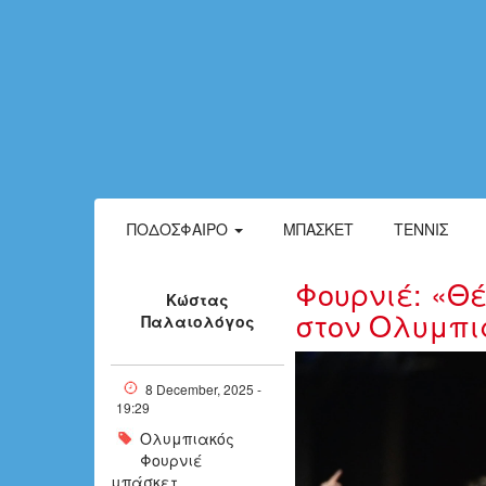
ΠΟΔΌΣΦΑΙΡΟ
ΜΠΆΣΚΕΤ
ΤΈΝΝΙΣ
Φουρνιέ: «Θ
Κώστας
στον Ολυμπι
Παλαιολόγος
evan4.jpg
8 December, 2025 -
19:29
Ολυμπιακός
Φουρνιέ
μπάσκετ