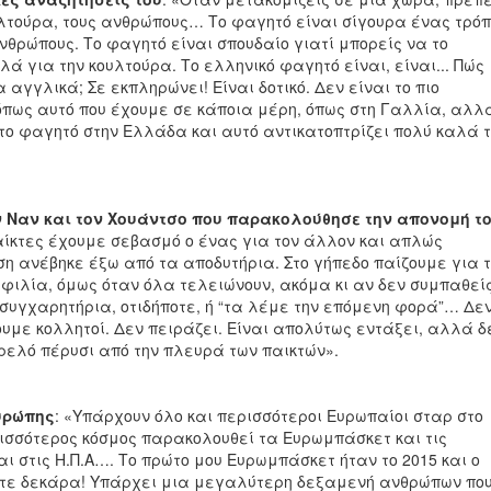
λτούρα, τους ανθρώπους… Το φαγητό είναι σίγουρα ένας τρό
νθρώπους. Το φαγητό είναι σπουδαίο γιατί μπορείς να το
λά για την κουλτούρα. Το ελληνικό φαγητό είναι, είναι... Πώς
 αγγλικά; Σε εκπληρώνει! Είναι δοτικό. Δεν είναι το πιο
πως αυτό που έχουμε σε κάποια μέρη, όπως στη Γαλλία, αλλ
ο φαγητό στην Ελλάδα και αυτό αντικατοπτρίζει πολύ καλά 
ν Ναν και τον Χουάντσο που παρακολούθησε την απονομή τ
ίκτες έχουμε σεβασμό ο ένας για τον άλλον και απλώς
η ανέβηκε έξω από τα αποδυτήρια. Στο γήπεδο παίζουμε για 
 φιλία, όμως όταν όλα τελειώνουν, ακόμα κι αν δεν συμπαθεί
 συγχαρητήρια, οτιδήποτε, ή “τα λέμε την επόμενη φορά”… Δε
ουμε κολλητοί. Δεν πειράζει. Είναι απολύτως εντάξει, αλλά δ
τρελό πέρυσι από την πλευρά των παικτών».
υρώπης
: «Υπάρχουν όλο και περισσότεροι Ευρωπαίοι σταρ στο
ερισσότερος κόσμος παρακολουθεί τα Ευρωμπάσκετ και τις
αι στις Η.Π.Α…. Το πρώτο μου Ευρωμπάσκετ ήταν το 2015 και ο
τότε δεκάρα! Υπάρχει μια μεγαλύτερη δεξαμενή ανθρώπων πο