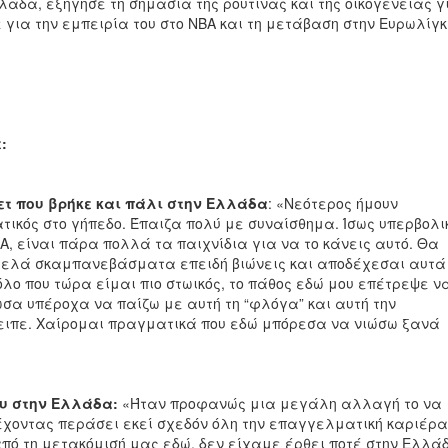
λάδα, εξήγησε τη σημασία της ρουτίνας και της οικογένειας γ
 για την εμπειρία του στο ΝΒΑ και τη μετάβαση στην Ευρωλίγκ
:
ετ που βρήκε και πάλι στην Ελλάδα
: «Νεότερος ήμουν
ικός στο γήπεδο. Έπαιζα πολύ με συναίσθημα. Ίσως υπερβολι
ΒΑ, είναι πάρα πολλά τα παιχνίδια για να το κάνεις αυτό. Θα
 τρελά σκαμπανεβάσματα επειδή βιώνεις και αποδέχεσαι αυτά
λο που τώρα είμαι πιο στωικός, το πάθος εδώ μου επέτρεψε ν
ωσα υπέροχα να παίζω με αυτή τη “φλόγα” και αυτή την
ειπε. Χαίρομαι πραγματικά που εδώ μπόρεσα να νιώσω ξανά
ου στην Ελλάδα:
«Ήταν προφανώς μια μεγάλη αλλαγή το να
 έχοντας περάσει εκεί σχεδόν όλη την επαγγελματική καριέρα
 από τη μετακόμισή μας εδώ, δεν είχαμε έρθει ποτέ στην Ελλά