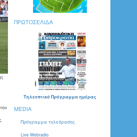
ΠΡΩΤΟΣΈΛΙΔΑ
ης
Τηλεοπτικό Πρόγραμμα ημέρας
 του
MEDIA
ς
Πρόγραμμα τηλεόρασης
Live Webradio