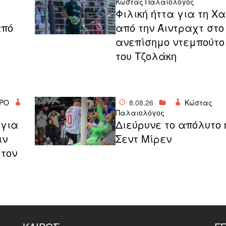
Κώστας Παλαιολόγος
Φιλική ήττα για τη Χ
από
από την Άιντραχτ στο
ανεπίσημο ντεμπούτο
του Τζολάκη
ΡΟ
8.08.26
Κώστας
Παλαιολόγος
 για
Διεύρυνε το απόλυτο 
ιν
Σεντ Μίρεν
 τον