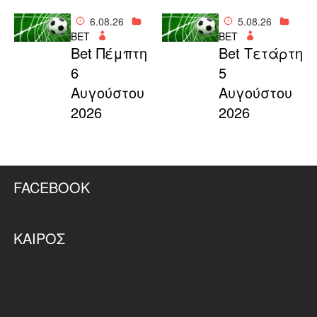
6.08.26
5.08.26
BET
BET
Bet Πέμπτη
Bet Τετάρτη
6
5
Αυγούστου
Αυγούστου
2026
2026
FACEBOOK
ΚΑΙΡΌΣ