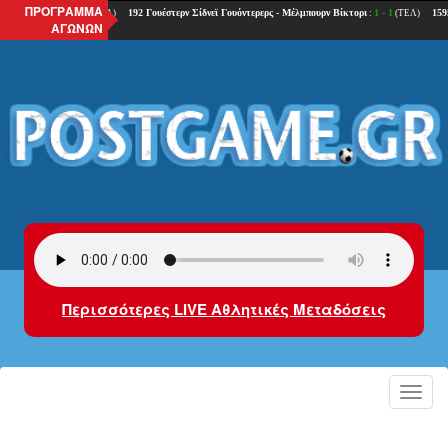
ΠΡΟΓΡΑΜΜΑ
ΑΓΩΝΩΝ
Περισσότερες LIVE Αθλητικές Μεταδόσεις
Toggl
navig