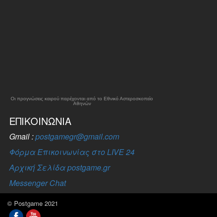
Οι προγνώσεις καιρού παρέχονται από το Εθνικό Αστεροσκοπείο
Αθηνών
ΕΠΙΚΟΙΝΩΝΊΑ
Gmail :
postgamegr@gmail.com
Φόρμα Επικοινωνίας στο LIVE 24
Αρχική Σελίδα postgame.gr
Messenger Chat
© Postgame 2021