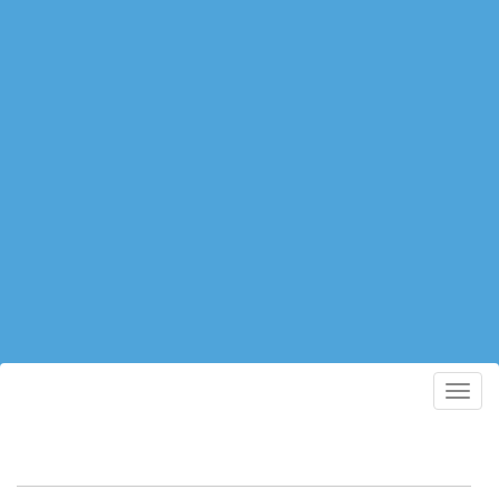
Toggl
navig