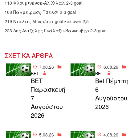
110 Φλουμινενσε-Αλ Χιλαλ 2-3 goal
108 Παλμειρασς-Τσελσι 2-3 goal
219 Νταλας-Μινεσοτα goal και over 2,5
223 Λος Αντζελες Γκάλαξυ-Βανκουβερ 2-3 goal
ΣΧΕΤΙΚΑ ΑΡΘΡΑ
7.08.26
6.08.26
BET
BET
BET
Bet Πέμπτη
Παρασκευή
6
7
Αυγούστου
Αυγούστου
2026
2026
5.08.26
4.08.26