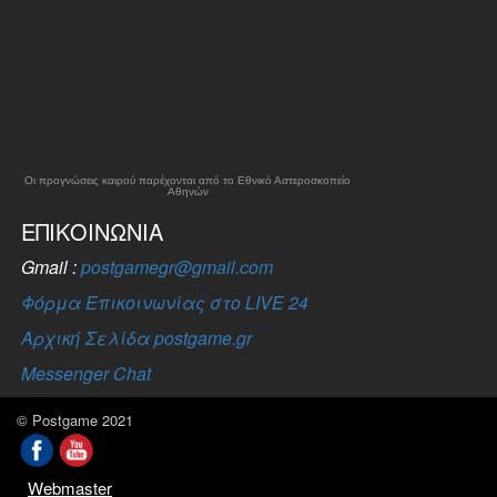
Οι προγνώσεις καιρού παρέχονται από το Εθνικό Αστεροσκοπείο
Αθηνών
ΕΠΙΚΟΙΝΩΝΊΑ
Gmail :
postgamegr@gmail.com
Φόρμα Επικοινωνίας στο LIVE 24
Αρχική Σελίδα postgame.gr
Messenger Chat
© Postgame 2021
Webmaster