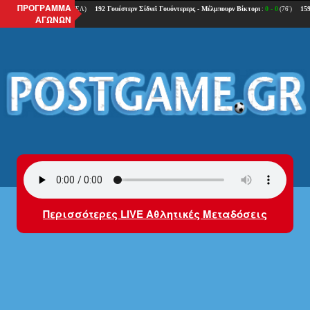
ΠΡΟΓΡΑΜΜΑ
ΑΓΩΝΩΝ
Περισσότερες LIVE Αθλητικές Μεταδόσεις