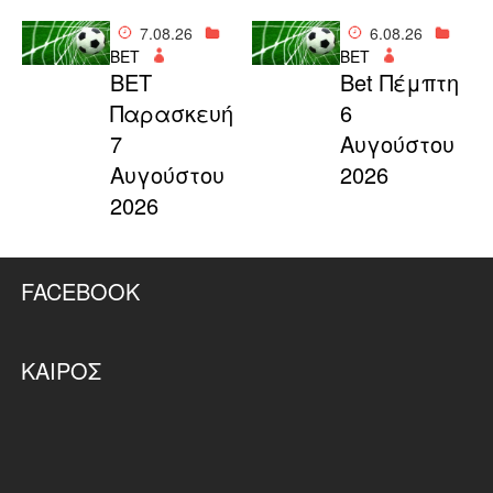
7.08.26
6.08.26
BET
BET
BET
Bet Πέμπτη
Παρασκευή
6
7
Αυγούστου
Αυγούστου
2026
2026
FACEBOOK
ΚΑΙΡΌΣ