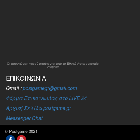
Οι προγνώσεις καιρού παρέχονται από το Εθνικό Αστεροσκοπείο
Αθηνών
ΕΠΙΚΟΙΝΩΝΊΑ
Gmail :
postgamegr@gmail.com
Φόρμα Επικοινωνίας στο LIVE 24
Αρχική Σελίδα postgame.gr
Messenger Chat
© Postgame 2021