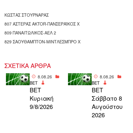
ΚΩΣΤΑΣ ΣΤΟΥΡΝΑΡΑΣ
807 ΑΣΤΕΡΑΣ AKTOR-ΠΑΝΣΕΡΑΪΚΟΣ Χ
809 ΠΑΝΑΙΤΩΛΙΚΟΣ-ΑΕΛ 2
829 ΣΑΟΥΘΑΜΠΤΟΝ-ΜΙΝΤΛΕΣΜΠΡΟ Χ
ΣΧΕΤΙΚΑ ΑΡΘΡΑ
8.08.26
8.08.26
BET
BET
BET
BET
Κυριακή
Σάββατο 8
9/8/2026
Αυγούστου
2026