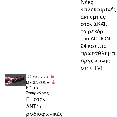
Νέες
καλοκαιρινές
εκπομπές
στον ΣΚΑΪ,
το ρεκόρ
του ACTION
24 και...το
πρωτάθλημα
Αργεντινής
στην TV!
24.07.26
MEDIA ZONE
Κώστας
Στουρνάρας
F1 στον
ΑΝΤ1+,
ραδιοφωνικές