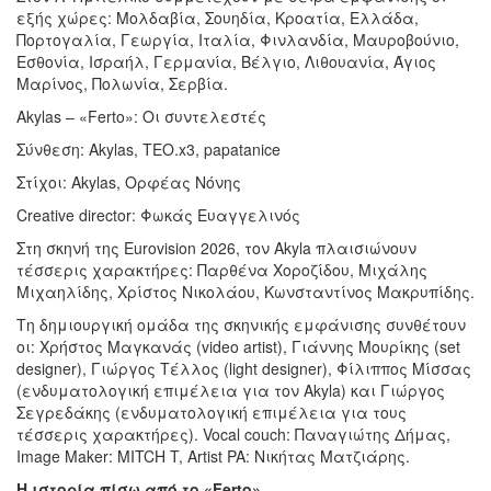
εξής χώρες: Μολδαβία, Σουηδία, Κροατία, Ελλάδα,
Πορτογαλία, Γεωργία, Ιταλία, Φινλανδία, Μαυροβούνιο,
Εσθονία, Ισραήλ, Γερμανία, Βέλγιο, Λιθουανία, Άγιος
Μαρίνος, Πολωνία, Σερβία.
Akylas – «Ferto»: Οι συντελεστές
Σύνθεση: Akylas, TEO.x3, papatanice
Στίχοι: Akylas, Ορφέας Νόνης
Creative director: Φωκάς Ευαγγελινός
Στη σκηνή της Eurovision 2026, τον Akyla πλαισιώνουν
τέσσερις χαρακτήρες: Παρθένα Χοροζίδου, Μιχάλης
Μιχαηλίδης, Χρίστος Νικολάου, Κωνσταντίνος Μακρυπίδης.
Τη δημιουργική ομάδα της σκηνικής εμφάνισης συνθέτουν
οι: Χρήστος Μαγκανάς (video artist), Γιάννης Μουρίκης (set
designer), Γιώργος Τέλλος (light designer), Φίλιππος Μίσσας
(ενδυματολογική επιμέλεια για τον Akyla) και Γιώργος
Σεγρεδάκης (ενδυματολογική επιμέλεια για τους
τέσσερις χαρακτήρες). Vocal couch: Παναγιώτης Δήμας,
Image Maker: MITCH T, Artist PA: Νικήτας Ματζιάρης.
Η ιστορία πίσω από το «Ferto»