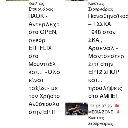
Κώστας
Κώστας
Στουρνάρας
Στουρνάρας
ΠΑΟΚ -
Παναθηναϊκό
Αντερλεχτ
– ΤΣΣΚΑ
στο OPEN,
1948 στον
ρεκόρ
ΣΚΑΙ,
ERTFLIX
Αρσεναλ -
στο
Μάντσεστερ
Μουντιάλ
Σιτι στην
και... «Όλα
ΕΡΤ2 ΣΠΟΡ
είναι
και...
ταξίδι» με
προσλήψεις
τον Χρήστο
στο ΑΜΠΕ!
Ανθόπουλο
25.07.26
στην ΕΡΤ!
MEDIA ZONE
Κώστας
Στουρνάρας