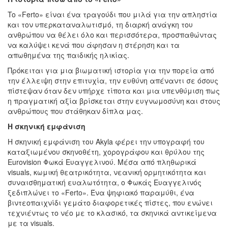
To «Ferto» είναι ένα τραγούδι που μιλά για την απληστία
και τον υπερκαταναλωτισμό, τη διαρκή ανάγκη του
ανθρώπου να θέλει όλο και περισσότερα, προσπαθώντας
να καλύψει κενά που άφησαν η στέρηση και τα
απωθημένα της παιδικής ηλικίας.
Πρόκειται για μια βιωματική ιστορία για την πορεία από
την έλλειψη στην επιτυχία, την ευθύνη απέναντι σε όσους
πίστεψαν όταν δεν υπήρχε τίποτα και μια υπενθύμιση πως
η πραγματική αξία βρίσκεται στην ευγνωμοσύνη και στους
ανθρώπους που στάθηκαν δίπλα μας.
Η σκηνική εμφάνιση
Η σκηνική εμφάνιση του Akyla φέρει την υπογραφή του
καταξιωμένου σκηνοθέτη, χορογράφου και θρύλου της
Eurovision Φωκά Ευαγγελινού. Μέσα από πληθωρικά
visuals, κωμική θεατρικότητα, νεανική ορμητικότητα και
συναισθηματική ευαλωτότητα, ο Φωκάς Ευαγγελινός
ξεδιπλώνει το «Ferto». Ένα ψηφιακό παραμύθι, ένα
βιντεοπαιχνίδι γεμάτο διαφορετικές πίστες, που ενώνει
τεχνιέντως το νέο με το κλασικό, τα σκηνικά αντικείμενα
με τα visuals.