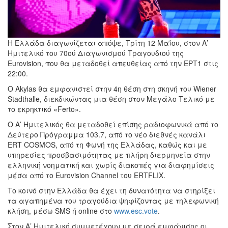
Η Ελλάδα διαγωνίζεται απόψε, Τρίτη 12 Μαΐου, στον Α’
Ημιτελικό του 70ού Διαγωνισμού Τραγουδιού της
Eurovision, που θα μεταδοθεί απευθείας από την ΕΡΤ1 στις
22:00.
Ο Akylas θα εμφανιστεί στην 4η θέση στη σκηνή του Wiener
Stadthalle, διεκδικώντας μια θέση στον Μεγάλο Τελικό με
το εκρηκτικό «Ferto».
Ο Α’ Ημιτελικός θα μεταδοθεί επίσης ραδιοφωνικά από το
Δεύτερο Πρόγραμμα 103.7, από τo νέο διεθνές κανάλι
ERT COSMOS, από τη Φωνή της Ελλάδας, καθώς και με
υπηρεσίες προσβασιμότητας με πλήρη διερμηνεία στην
ελληνική νοηματική και χωρίς διακοπές για διαφημίσεις
μέσα από το Eurovision Channel του ERTFLIX.
Το κοινό στην Ελλάδα θα έχει τη δυνατότητα να στηρίξει
τα αγαπημένα του τραγούδια ψηφίζοντας με τηλεφωνική
κλήση, μέσω SMS ή online στο
www.esc.vote
.
Στον Α’ Ημιτελικό συμμετέχουν με σειρά εμφάνισης οι