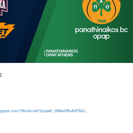
ΟΣ
blogspot.com/?fbclid=IwY2xjawK_0N9leHRuA2FlbQ...