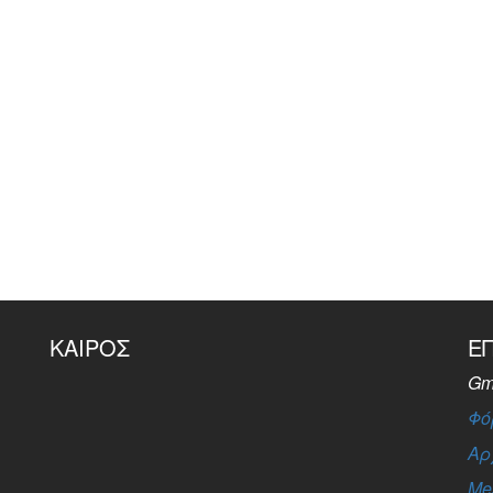
ΚΑΙΡΌΣ
Ε
Gm
Φό
Αρ
Me