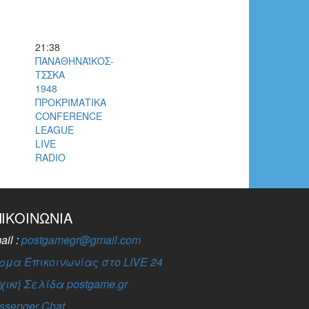
21:38
ΠΑΝΑΘΗΝΑΪΚΟΣ-
ΤΣΣΚΑ
1948
ΠΡΟΚΡΙΜΑΤΙΚΑ
CONFERENCE
LEAGUE
LIVE
RADIO
ΠΙΚΟΙΝΩΝΊΑ
ail :
postgamegr@gmail.com
ρμα Επικοινωνίας στο LIVE 24
χική Σελίδα postgame.gr
ssenger Chat