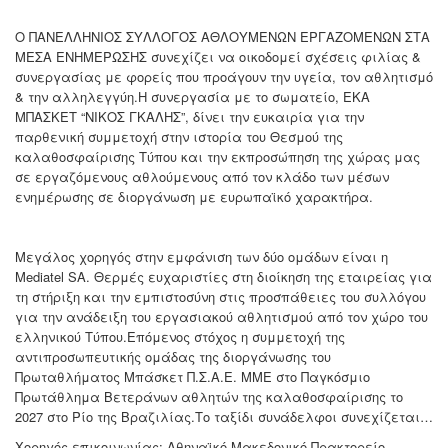
Ο ΠΑΝΕΛΛΗΝΙΟΣ ΣΥΛΛΟΓΟΣ ΑΘΛΟΥΜΕΝΩΝ ΕΡΓΑΖΟΜΕΝΩΝ ΣΤΑ
ΜΕΣΑ ΕΝΗΜΕΡΩΣΗΣ συνεχίζει να οικοδομεί σχέσεις φιλίας &
συνεργασίας με φορείς που προάγουν την υγεία, τον αθλητισμό
& την αλληλεγγύη.Η συνεργασία με το σωματείο, ΕΚΑ
ΜΠΑΣΚΕΤ “ΝΙΚΟΣ ΓΚΑΛΗΣ”, δίνει την ευκαιρία για την
παρθενική συμμετοχή στην ιστορία του Θεσμού της
καλαθοσφαίρισης Τύπου και την εκπροσώπηση της χώρας μας
σε εργαζόμενους αθλούμενους από τον κλάδο των μέσων
ενημέρωσης σε διοργάνωση με ευρωπαϊκό χαρακτήρα.
Μεγάλος χορηγός στην εμφάνιση των δύο ομάδων είναι η
Mediatel SA. Θερμές ευχαριστίες στη διοίκηση της εταιρείας για
τη στήριξη και την εμπιστοσύνη στις προσπάθειες του συλλόγου
για την ανάδειξη του εργασιακού αθλητισμού από τον χώρο του
ελληνικού Τύπου.Επόμενος στόχος η συμμετοχή της
αντιπροσωπευτικής ομάδας της διοργάνωσης του
Πρωταθλήματος Μπάσκετ Π.Σ.Α.Ε. ΜΜΕ στο Παγκόσμιο
Πρωτάθλημα Βετεράνων αθλητών της καλαθοσφαίρισης το
2027 στο Ρίο της Βραζιλίας.Το ταξίδι συνάδελφοι συνεχίζεται…
Χορηγός επικοινωνίας: Αθηναϊκό-Μακεδονικό Πρακτορείο