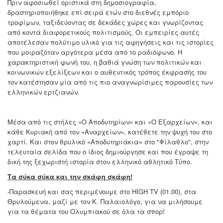
Πριν αφοσιωθεί οριστικά στη δημοσιογραφία,
δραστηριοποιήθηκε επί σειρά ετών στο διεθνές εμπόριο
τροφίμων, ταξιδεύοντας σε δεκάδες χώρες και γνωρίζοντας
από κοντά διαφορετικούς πολιτισμούς. Οι εμπειρίες αυτές
αποτέλεσαν πολύτιμο υλικό για τις αφηγήσεις και τις ιστορίες
που μοιραζόταν αργότερα μέσα από το ραδιόφωνο. Η
χαρακτηριστική φωνή του, η βαθιά γνώση των πολιτικών και
κοινωνικών εξελίξεων και ο αυθεντικός τρόπος έκφρασής του
τον κατέστησαν μία από τις πιο αναγνωρίσιμες παρουσίες των
ελληνικών ερτζιανών.
Μέσα από τις στήλες «Ο Αποδυτηρίων» και «Ο Εξαρχείων», και
κάθε Κυριακή από τον «Αναρχείων», κατέθετε την ψυχή του στο
χαρτί. Και στον θρυλικό «Αποδυτηριάκια» στο "Φίλαθλο", στην
τελευταία σελίδα που ο ίδιος δημιούργησε και που έγραψε τη
δική της ξεχωριστή ιστορία στον ελληνικό αθλητικό Τύπο.
Tα σύκα σύκα και την σκάφη σκάφη!
-Παρασκευή και σας περιμένουμε στο HIGH TV (01.00), στα
Θρυλούμενα, μαζί με τον Κ. Παλαιολόγο, για να μιλήσουμε
για τα θέματα του Ολυμπιακού σε όλα τα σπορ!