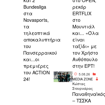
και 2
στο OPEN,
Bundesliga
ρεκόρ
στα
ERTFLIX
Novasports,
στο
τα
Μουντιάλ
τηλεοπτικά
και... «Όλα
αποκαλυπτήρια
είναι
του
ταξίδι» με
Πανσερραικού
τον Χρήστο
και...οι
Ανθόπουλο
πρεμιέρες
στην ΕΡΤ!
του ACTION
5.08.26
24!
MEDIA ZONE
Κώστας
Στουρνάρας
Παναθηναϊκό
– ΤΣΣΚΑ