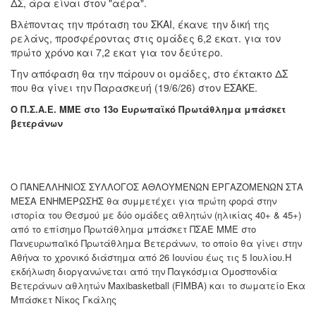
ΔΣ, άρα είναι στον "αέρα".
Βλἐποντας την πρόταση του ΣΚΑΙ, έκανε την δική της
ρελάνς, προσφέροντας στις ομάδες 6,2 εκατ. για τον
πρώτο χρόνο και 7,2 εκατ για τον δεύτερο.
Την απόφαση θα την πάρουν οι ομάδες, στο έκτακτο ΔΣ
που θα γίνει την Παρασκευή (19/6/26) στον ΕΣΑΚΕ.
Ο Π.Σ.Α.Ε. ΜΜΕ στο 13ο Ευρωπαϊκό Πρωτάθλημα μπάσκετ
βετεράνων
Ο ΠΑΝΕΛΛΗΝΙΟΣ ΣΥΛΛΟΓΟΣ ΑΘΛΟΥΜΕΝΩΝ ΕΡΓΑΖΟΜΕΝΩΝ ΣΤΑ
ΜΕΣΑ ΕΝΗΜΕΡΩΣΗΣ θα συμμετέχει για πρώτη φορά στην
ιστορία του Θεσμού με δύο ομάδες αθλητών (ηλικίας 40+ & 45+)
από το επίσημο Πρωτάθλημα μπάσκετ ΠΣΑΕ ΜΜΕ στο
Πανευρωπαϊκό Πρωτάθλημα Βετεράνων, το οποίο θα γίνει στην
Αθήνα το χρονικό διάστημα από 26 Ιουνίου έως τις 5 Ιουλίου.Η
εκδήλωση διοργανώνεται από την Παγκόσμια Ομοσπονδία
Βετεράνων αθλητών Maxibasketball (FIMBA) και το σωματείο Εκα
Μπάσκετ Νίκος Γκάλης