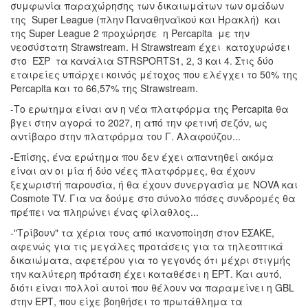
συμφωνία παραχώρησης των δικαιωμάτων των ομάδων
της Super League (πλην Παναθηναϊκού και Ηρακλή) και
της Super League 2 προχώρησε η Percapita με την
νεοσύστατη Strawstream. H Strawstream έχει κατοχυρώσει
στο ΕΣΡ τα κανάλια STRSPORTS1, 2, 3 και 4. Στις δύο
εταιρείες υπάρχει κοινός μέτοχος που ελέγχει το 50% της
Percapita και το 66,57% της Strawstream.
-Το ερωτημα είναι αν η νέα πλατφόρμα της Percapita θα
βγει στην αγορά το 2027, η από την φετινή σεζόν, ως
αντίβαρο στην πλατφόρμα του Γ. Αλαφούζου...
-Επίσης, ένα ερώτημα που δεν έχει απαντηθεί ακόμα
είναι αν οι μία ή δύο νέες πλατφόρμες, θα έχουν
ξεχωριστή παρουσία, ή θα έχουν συνεργασία με ΝΟVA και
Cosmote TV. Για να δούμε στο σύνολο πόσες συνδρομές θα
πρέπει να πληρώνει ένας φίλαθλος...
-"Τρίβουν" τα χέρια τους από ικανοποίηση στον ΕΣΑΚΕ,
αφενώς για τις μεγάλες προτάσεις για τα τηλεοπτικά
δικαιώματα, αφετέρου για το γεγονός ότι μέχρι στιγμής
την καλύτερη πρόταση έχει καταθέσει η ΕΡΤ. Και αυτό,
διότι είναι πολλοί αυτοί που θέλουν να παραμείνει η GBL
στην ΕΡΤ, που είχε βοηθήσει το πρωτάθλημα τα