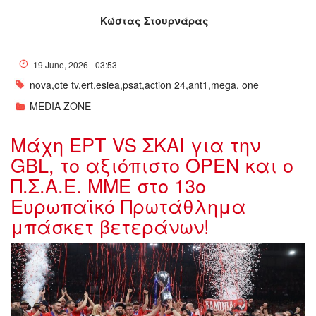
Κώστας Στουρνάρας
19 June, 2026 - 03:53
nova,ote tv,ert,esiea,psat,action 24,ant1,mega, one
MEDIA ZONE
Mάχη ΕΡΤ VS ΣΚΑΙ για την
GBL, το αξιόπιστο ΟPEN και ο
Π.Σ.Α.Ε. ΜΜΕ στο 13ο
Ευρωπαϊκό Πρωτάθλημα
μπάσκετ βετεράνων!
w13-233931GPAN2798.JPG