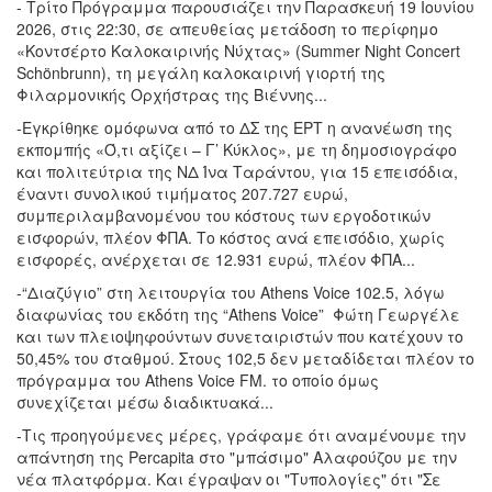
- Τρίτο Πρόγραμμα παρουσιάζει την Παρασκευή 19 Ιουνίου
2026, στις 22:30, σε απευθείας μετάδοση το περίφημο
«Κοντσέρτο Καλοκαιρινής Νύχτας» (Summer Night Concert
Schönbrunn), τη μεγάλη καλοκαιρινή γιορτή της
Φιλαρμονικής Ορχήστρας της Βιέννης...
-Εγκρίθηκε ομόφωνα από το ΔΣ της ΕΡΤ η ανανέωση της
εκπομπής «Ό,τι αξίζει – Γ’ Κύκλος», με τη δημοσιογράφο
και πολιτεύτρια της ΝΔ Ίνα Ταράντου, για 15 επεισόδια,
έναντι συνολικού τιμήματος 207.727 ευρώ,
συμπεριλαμβανομένου του κόστους των εργοδοτικών
εισφορών, πλέον ΦΠΑ. Το κόστος ανά επεισόδιο, χωρίς
εισφορές, ανέρχεται σε 12.931 ευρώ, πλέον ΦΠΑ...
-“Διαζύγιο” στη λειτουργία του Athens Voice 102.5, λόγω
διαφωνίας του εκδότη της “Athens Voice” Φώτη Γεωργέλε
και των πλειοψηφούντων συνεταιριστών που κατέχουν το
50,45% του σταθμού. Στους 102,5 δεν μεταδίδεται πλέον το
πρόγραμμα του Athens Voice FM. το οποίο όμως
συνεχίζεται μέσω διαδικτυακά...
-Τις προηγούμενες μέρες, γράφαμε ότι αναμένουμε την
απάντηση της Percapita στο "μπάσιμο" Αλαφούζου με την
νέα πλατφόρμα. Και έγραψαν οι "Τυπολογίες" ότι "Σε