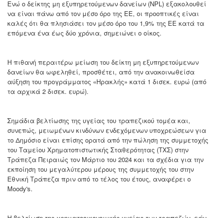
Ενώ ο δείκτης μη εξυπηρετούμενων δανείων (NPL) εξακολουθεί
να είναι πάνω από τον μέσο όρο της ΕΕ, οι προοπτικές είναι
καλές ότι θα πλησιάσει τον μέσο όρο του 1,9% της ΕΕ κατά τα
επόμενα ένα έως δύο χρόνια, σημειώνει ο οίκος.
Η πιθανή περαιτέρω μείωση του δείκτη μη εξυπηρετούμενων
δανείων θα ωφεληθεί, προσθέτει, από την ανακοινωθείσα
αύξηση του προγράμματος «Ηρακλής» κατά 1 δισεκ. ευρώ (από
τα αρχικά 2 δισεκ. ευρώ).
Σημάδια βελτίωσης της υγείας του τραπεζικού τομέα και,
συνεπώς, μειωμένων κινδύνων ενδεχόμενων υποχρεώσεων για
το Δημόσιο είναι επίσης ορατά από την πώληση της συμμετοχής
του Ταμείου Χρηματοπιστωτικής Σταθερότητας (ΤΧΣ) στην
Τράπεζα Πειραιώς τον Μάρτιο του 2024 και τα σχέδια για την
εκποίηση του μεγαλύτερου μέρους της συμμετοχής του στην
Εθνική Τράπεζα πριν από το τέλος του έτους, αναφέρει ο
Moody's.
Η βελτίωση της χρηματοοικονομικής υγείας των τραπεζών, εάν