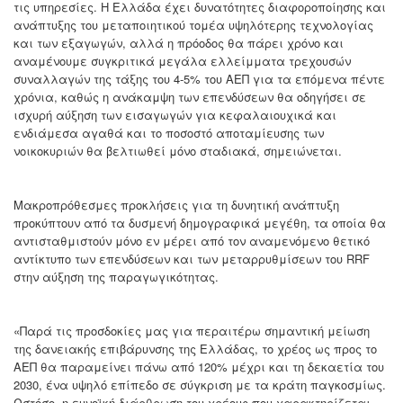
τις υπηρεσίες. Η Ελλάδα έχει δυνατότητες διαφοροποίησης και
ανάπτυξης του μεταποιητικού τομέα υψηλότερης τεχνολογίας
και των εξαγωγών, αλλά η πρόοδος θα πάρει χρόνο και
αναμένουμε συγκριτικά μεγάλα ελλείμματα τρεχουσών
συναλλαγών της τάξης του 4-5% του ΑΕΠ για τα επόμενα πέντε
χρόνια, καθώς η ανάκαμψη των επενδύσεων θα οδηγήσει σε
ισχυρή αύξηση των εισαγωγών για κεφαλαιουχικά και
ενδιάμεσα αγαθά και το ποσοστό αποταμίευσης των
νοικοκυριών θα βελτιωθεί μόνο σταδιακά, σημειώνεται.
Μακροπρόθεσμες προκλήσεις για τη δυνητική ανάπτυξη
προκύπτουν από τα δυσμενή δημογραφικά μεγέθη, τα οποία θα
αντισταθμιστούν μόνο εν μέρει από τον αναμενόμενο θετικό
αντίκτυπο των επενδύσεων και των μεταρρυθμίσεων του RRF
στην αύξηση της παραγωγικότητας.
«Παρά τις προσδοκίες μας για περαιτέρω σημαντική μείωση
της δανειακής επιβάρυνσης της Ελλάδας, το χρέος ως προς το
ΑΕΠ θα παραμείνει πάνω από 120% μέχρι και τη δεκαετία του
2030, ένα υψηλό επίπεδο σε σύγκριση με τα κράτη παγκοσμίως.
Ωστόσο, η ευνοϊκή διάρθρωση του χρέους που χαρακτηρίζεται