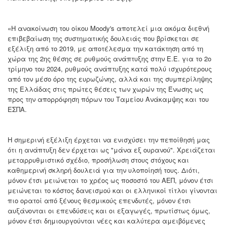
«Η ανακοίνωση του οίκου Moody's αποτελεί μια ακόμα διεθνή
επιβεβαίωση της συστηματικής δουλειάς που βρίσκεται σε
εξέλιξη από το 2019, με αποτέλεσμα την κατάκτηση από τη
χώρα της 2ης θέσης σε ρυθμούς ανάπτυξης στην Ε.Ε. για το 2ο
τρίμηνο του 2024, ρυθμούς ανάπτυξης κατά πολύ ισχυρότερους
από τον μέσο όρο της ευρωζώνης, αλλά και της συμπερίληψης
της Ελλάδας στις πρώτες θέσεις των χωρών της Ένωσης ως
προς την απορρόφηση πόρων του Ταμείου Ανάκαμψης και του
ΕΣΠΑ.
Η σημερινή εξέλιξη έρχεται να ενισχύσει την πεποίθησή μας
ότι η ανάπτυξη δεν έρχεται ως "μάνα εξ ουρανού". Χρειάζεται
μεταρρυθμιστικό σχέδιο, προσήλωση στους στόχους και
καθημερινή σκληρή δουλειά για την υλοποίησή τους. Διότι,
μόνον έτσι μειώνεται το χρέος ως ποσοστό του ΑΕΠ, μόνον έτσι
μειώνεται το κόστος δανεισμού και οι ελληνικοί τίτλοι γίνονται
πιο ορατοί από ξένους θεσμικούς επενδυτές, μόνον έτσι
αυξάνονται οι επενδύσεις και οι εξαγωγές, πρωτίστως όμως,
μόνον έτσι δημιουργούνται νέες και καλύτερα αμειβόμενες