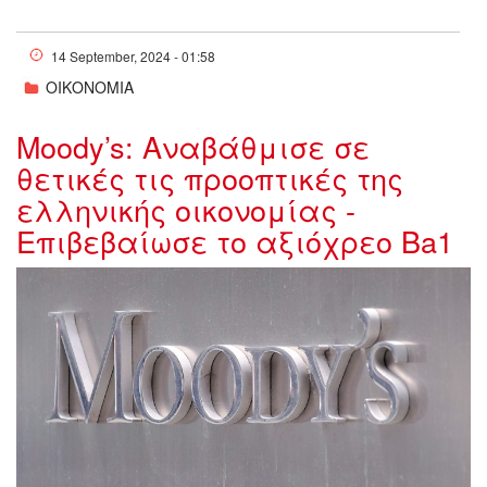
14 September, 2024 - 01:58
ΟΙΚΟΝΟΜΙΑ
Moody’s: Αναβάθμισε σε
θετικές τις προοπτικές της
ελληνικής οικονομίας -
Επιβεβαίωσε το αξιόχρεο Ba1
w13-234003moody2.jpg