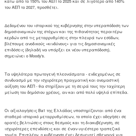
κάτω από το 150% του ΑΕΠ το 2025 και σε λιγότερο από 140%
του ΑΕΠ το 2027, προσθέτει.
Δεδομένου του ιστορικού της κυβέρνησης στην υπεραπόδοση των
δημοσιονομικών της στόχων και της πιθανότητας περαιτέρω
κερδών από τις μεταρρυθμίσεις στην πλευρά των εσόδων,
βλέπουμε ανοδικούς «κινδύνους» για τις δημοσιονομικές
επιδόσεις (δηλαδή να υπάρξει εκ νέου υπεραπόδοση),
σημειώνει ο Moody's.
Τα υψηλότερα πρωτογενή πλεονάσματα - ενδεχομένως σε
συνδυασμό με την ισχυρότερη πραγματική και ονομαστική
αύξηση του ΑΕΠ - θα στηρίξουν με τη σειρά τους την ταχύτερη
μείωση του δημόσιου χρέους, αν και από πολύ υψηλά επίπεδα.
Οι αξιολογήσεις Ba1 της Ελλάδας υποστηρίζονται από ένα
σταθερό ιστορικό μεταρρυθμίσεων, το οποίο έχει οδηγήσει σε
ορατές βελτιώσεις στους θεσμούς και τη διακυβέρνηση, σε
ισχυρότερες επενδύσεις και σε έναν υγιέστερο τραπεζικό
τομέα. Επιπλέον, η κυβέρνηση έχει δεσμευτεί σθεναρά για