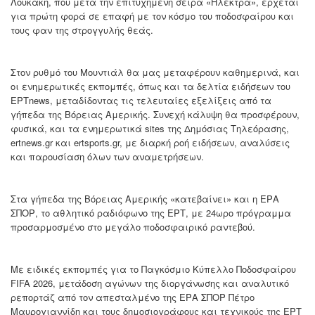
Λουκάκη, που μετά την επιτυχημένη σειρά «Ηλέκτρα», έρχεται
για πρώτη φορά σε επαφή με τον κόσμο του ποδοσφαίρου και
τους φαν της στρογγυλής θεάς.
Στον ρυθμό του Μουντιάλ θα μας μεταφέρουν καθημερινά, και
οι ενημερωτικές εκπομπές, όπως και τα δελτία ειδήσεων του
ΕΡΤnews, μεταδίδοντας τις τελευταίες εξελίξεις από τα
γήπεδα της Βόρειας Αμερικής. Συνεχή κάλυψη θα προσφέρουν,
φυσικά, και τα ενημερωτικά sites της Δημόσιας Τηλεόρασης,
ertnews.gr και ertsports.gr, με διαρκή ροή ειδήσεων, αναλύσεις
και παρουσίαση όλων των αναμετρήσεων.
Στα γήπεδα της Βόρειας Αμερικής «κατεβαίνει» και η ΕΡΑ
ΣΠΟΡ, το αθλητικό ραδιόφωνο της ΕΡΤ, με 24ωρο πρόγραμμα
προσαρμοσμένο στο μεγάλο ποδοσφαιρικό ραντεβού.
Με ειδικές εκπομπές για το Παγκόσμιο Κύπελλο Ποδοσφαίρου
FIFA 2026, μετάδοση αγώνων της διοργάνωσης και αναλυτικό
ρεπορτάζ από τον απεσταλμένο της ΕΡΑ ΣΠΟΡ Πέτρο
Μαυρογιαννίδη και τους δημοσιογράφους και τεχνικούς της ΕΡΤ