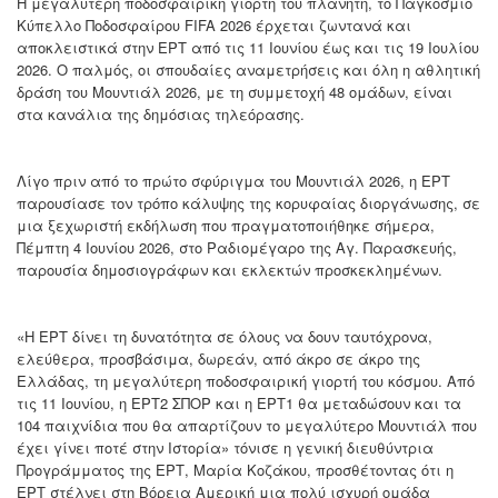
Η μεγαλύτερη ποδοσφαιρική γιορτή του πλανήτη, το Παγκόσμιο
Κύπελλο Ποδοσφαίρου FIFA 2026 έρχεται ζωντανά και
αποκλειστικά στην ΕΡΤ από τις 11 Ιουνίου έως και τις 19 Ιουλίου
2026. Ο παλμός, οι σπουδαίες αναμετρήσεις και όλη η αθλητική
δράση του Μουντιάλ 2026, με τη συμμετοχή 48 ομάδων, είναι
στα κανάλια της δημόσιας τηλεόρασης.
Λίγο πριν από το πρώτο σφύριγμα του Μουντιάλ 2026, η ΕΡΤ
παρουσίασε τον τρόπο κάλυψης της κορυφαίας διοργάνωσης, σε
μια ξεχωριστή εκδήλωση που πραγματοποιήθηκε σήμερα,
Πέμπτη 4 Ιουνίου 2026, στο Ραδιομέγαρο της Αγ. Παρασκευής,
παρουσία δημοσιογράφων και εκλεκτών προσκεκλημένων.
«Η ΕΡΤ δίνει τη δυνατότητα σε όλους να δουν ταυτόχρονα,
ελεύθερα, προσβάσιμα, δωρεάν, από άκρο σε άκρο της
Ελλάδας, τη μεγαλύτερη ποδοσφαιρική γιορτή του κόσμου. Από
τις 11 Ιουνίου, η ΕΡΤ2 ΣΠΟΡ και η ΕΡΤ1 θα μεταδώσουν και τα
104 παιχνίδια που θα απαρτίζουν το μεγαλύτερο Μουντιάλ που
έχει γίνει ποτέ στην Ιστορία» τόνισε η γενική διευθύντρια
Προγράμματος της ΕΡΤ, Μαρία Κοζάκου, προσθέτοντας ότι η
ΕΡΤ στέλνει στη Βόρεια Αμερική μια πολύ ισχυρή ομάδα