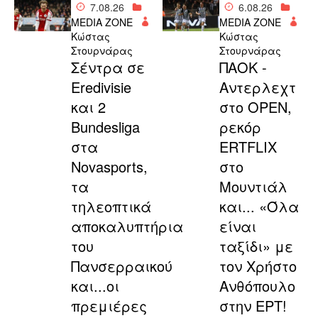
7.08.26
6.08.26
MEDIA ZONE
MEDIA ZONE
Κώστας
Κώστας
Στουρνάρας
Στουρνάρας
Σέντρα σε
ΠΑΟΚ -
Eredivisie
Αντερλεχτ
και 2
στο OPEN,
Bundesliga
ρεκόρ
στα
ERTFLIX
Novasports,
στο
τα
Μουντιάλ
τηλεοπτικά
και... «Όλα
αποκαλυπτήρια
είναι
του
ταξίδι» με
Πανσερραικού
τον Χρήστο
και...οι
Ανθόπουλο
πρεμιέρες
στην ΕΡΤ!