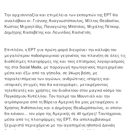
Την αρχισυνταξία και επιμέλεια των εκπομπών της ΕΡΤ θα
αναλάβουν οι: Γιάννης Αναγνωστόπουλος, Μίλτος Θεοδοσίου,
Κώστας Μιχαηλίδης, Παναγιώτης Μπότσας, Μιχάλης Πέτκοφ,
Δημήτρης Κασαβέτης και Λεωνίδας Κασνέτση.
Επιπλέον, η ΕΡΤ για πρώτη φορά διευρύνει την κάλυψη του
μεγαλύτερου ποδοσφαιρικού γεγονότος του πλανήτη σε όλες τις
διαθέσιμες πλατφόρμες της και τους επίσημους λογαριασμούς
της στα Social Media, με παραγωγή πρωτογενούς περιεχομένου
μέσα και έξω από τα γήπεδα, σε 24ωρη βάση, με
παραλειπόμενα των αγώνων, ανθρώπινες ιστορίες και
ιστορικές στιγμές που θα καταγράφει, μεταφέροντας
τηλεθεατές και χρήστες του διαδικτύου στον μαγικό κόσμο του
Παγκόσμιου Κυπέλλου. Τον παλμό του Μουντιάλ και την
ατμόσφαιρα από τη Βόρεια Αμερική θα μας μεταφέρουν, ο
Χρήστος Ανθόπουλος και ο Δημήτρης Θεοδωρόπουλος, οι οποίοι
θα κάνουν… τον γύρο της Αμερικής σε 40 ημέρες! Ταυτόχρονα,
μέσα από τις πλατφόρμες της ΕΡΤ, θα απολαμβάνουμε
ξεχωριστό περιεχόμενο με την αγαπημένη ηθοποιό Δανάη