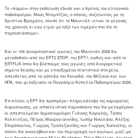
Το «παρών» στην εκδήλωση έδωσε και ο θρύλος του ελληνικού
ποδοσφαίρου, Νίκος Νταμπίζας, ο οποίος, συζητώντας με τη
Χριστίνα Βραχάλη, τόνισε ότι το Μουντιάλ «είναι το γεγονός
της χρονιάς κι εγώ είμαι μεταξύ των τυχερών που θα το
παρουσιάσουμε».
Και οι 104 συναρπαστικοί αγώνες του Μουντιάλ 2026 θα
μεταδοθούν από την ΕΡΤ2 ΣΠΟΡ, την ΕΡΤ1, καθώς και από το
ERTFLIX όπου θα βλέπουμε τους αγώνες από διαφορετικά
σημεία θέασης και με επαυξημένα στατιστικά στοιχεία,
απευθείας από τα γήπεδα του Καναδά, του Μεξικού και των
ΗΠΑ, που φιλοξενούν το Παγκόσμιο Κύπελλο Ποδοσφαίρου 2026.
Επιπλέον, η ΕΡΤ θα προσφέρει πλήρη κάλυψη της κορυφαίας
διοργάνωσης, με αποκλειστικό παρασκήνιο που θα μεταφέρουν
οι απεσταλμένοι δημοσιογράφοι Γιάννης Καραλής, Τάσος
Κολλίντζας, Πέτρος Μαυρογιαννίδης, Ιωσήφ Νικολάου, Αλέξης
Σπυρόπουλος, Γιώργος Τραπεζανίδης και Γιώργος Χαϊκάλης, οι
οποίοι θα αναλάβουν και την περιγραφή των αγώνων, μαζί με
τους δημοσιογράφους Μίλτο Θεοδοσίου, Πάνο Μπλέτσο, Δημήτρη