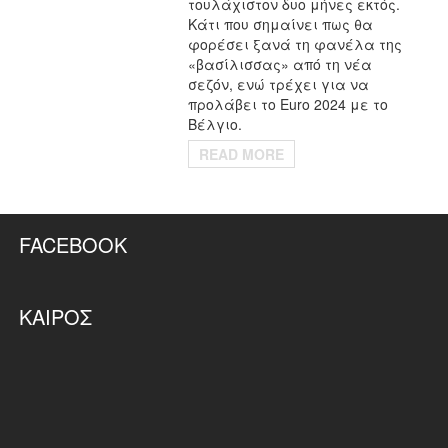
τουλάχιστον δυο μήνες εκτός.
Κάτι που σημαίνει πως θα
φορέσει ξανά τη φανέλα της
«βασίλισσας» από τη νέα
σεζόν, ενώ τρέχει για να
προλάβει το Euro 2024 με το
Βέλγιο.
READ MORE
FACEBOOK
ΚΑΙΡΌΣ