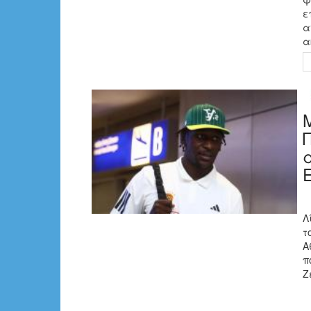
ε
α
α
Λ
τ
Α
π
Ζ