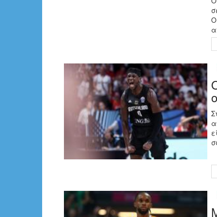
Ο
σ
Ο
α
Σ
α
ε
σ