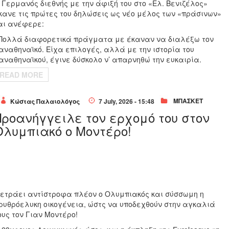
 Γερμανός διεθνής με την άφιξή του στο «Ελ. Βενιζέλος»
κανε τις πρώτες του δηλώσεις ως νέο μέλος των «πράσινων»
αι ανέφερε:
Πολλά διαφορετικά πράγματα με έκαναν να διαλέξω τον
αναθηναϊκό. Είχα επιλογές, αλλά με την ιστορία του
αναθηναϊκού, έγινε δύσκολο ν’ απαρνηθώ την ευκαιρία.
READ MORE
ΜΠΑΣΚΕΤ
Κώστας Παλαιολόγος
7 July, 2026 - 15:48
Προανήγγειλε τον ερχομό του στον
Ολυμπιακό ο Μοντέρο!
ετράει αντίστροφα πλέον ο Ολυμπιακός και σύσσωμη η
ρυθρόελυκη οικογένεια, ώστς να υποδεχθούν στην αγκαλιά
ους τον Γιαν Μοντέρο!