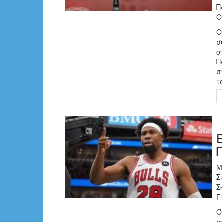
Π
Ο
Ο
σ
ο
Π
σ
τ
Μ
Σ
Σ
Γ
Ό
φ