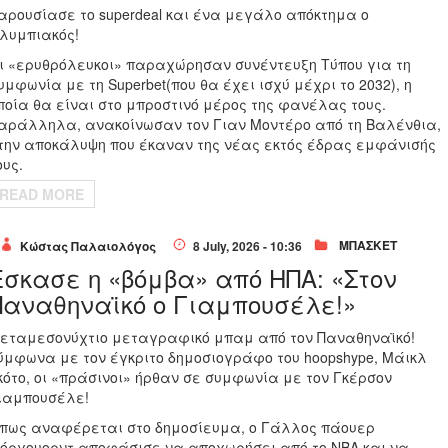
αρουσίασε το
super
deal
και ένα μεγάλο απόκτημα ο
λυμπιακός!
ι «ερυθρόλευκοι» παραχώρησαν συνέντευξη Τύπου για τη
υμφωνία με τη
Superbet
(που θα έχει ισχύ μέχρι το 2032), η
ποία θα είναι στο μπροστινό μέρος της φανέλας τους.
αράλληλα, ανακοίνωσαν τον Γιαν Μοντέρο από τη Βαλένθια,
την αποκάλυψη που έκαναν της νέας εκτός έδρας εμφάνισής
ους.
READ MORE
ΜΠΑΣΚΕΤ
Κώστας Παλαιολόγος
8 July, 2026 - 10:36
Έσκασε η «βόμβα» από ΗΠΑ: «Στον
Παναθηναϊκό ο Γιαμπουσέλε!»
εταμεσονύχτιο μεταγραφικό μπαμ από τον Παναθηναϊκό!
ύμφωνα με τον έγκριτο δημοσιογράφο του hoopshype, Μάικλ
κότο, οι «πράσινοι» ήρθαν σε συμφωνία με τον Γκέρσον
ιαμπουσέλε!
πως αναφέρεται στο δημοσίευμα, ο Γάλλος πάουερ
όργουορντ αποφάσισε να αποχωρήσει από το ΝΒΑ και να