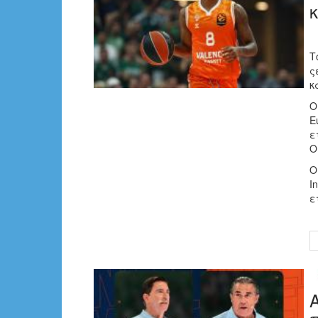
Τ
ς
κ
Ο
E
ε
Ο
Ο
I
ε