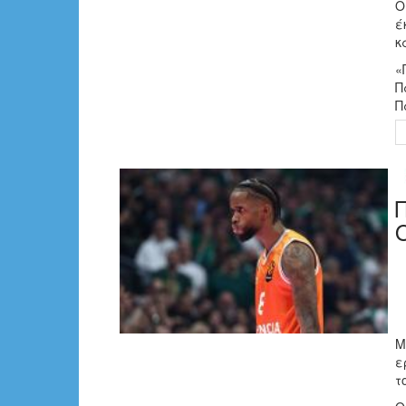
Ο
έ
κ
«
Π
Π
Μ
ε
τ