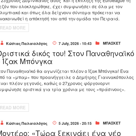
 23χρονος Δομινικανός άσος
και η έκπληξη της Euroleague τη
εζόν που ολοκληρώθηκε, έχει συμφωνήσει σε όλα με τον
λυμπιακό και όπως όλα δείχνουν σύντομα πρόκειται να
νακοινωθεί η απόκτησή του από την ομάδα του Πειραιά.
READ MORE
ΜΠΑΣΚΕΤ
Κώστας Παλαιολόγος
7 July, 2026 - 10:43
Οριστικά δικός του! Στον Παναθηναϊκό
ο Ίζακ Μπόνγκα
τον Παναθηναϊκό θα αγωνίζεται πλέον ο Ίζακ Μπόνγκα! Ένα
πό τα «μπαμ» που προανήγγειλε ο Δημήτρης Γιαννακόπουλος
ίναι πλέον γεγονός, καθώς ο 27χρονος φόργουορντ
υμφώνησε οριστικά για τρία χρόνια με τους «πράσινους».
READ MORE
ΜΠΑΣΚΕΤ
Κώστας Παλαιολόγος
5 July, 2026 - 20:15
Μοντέρο: «Τώρα ξεκινάει ένα νέο