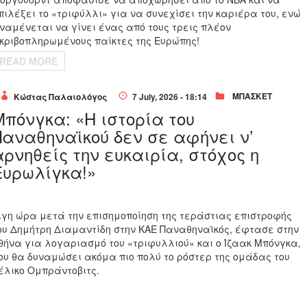
πιλέξει το «τριφύλλι» για να συνεχίσει την καριέρα του, ενώ
ναμένεται να γίνει ένας από τους τρεις πλέον
κριβοπληρωμένους παίκτες της Ευρώπης!
READ MORE
ΜΠΑΣΚΕΤ
Κώστας Παλαιολόγος
7 July, 2026 - 18:14
Μπόνγκα: «Η ιστορία του
Παναθηναϊκού δεν σε αφήνει ν’
αρνηθείς την ευκαιρία, στόχος η
Ευρωλίγκα!»
ίγη ώρα μετά την επισημοποίηση της τεράστιας επιστροφής
ου Δημήτρη Διαμαντίδη στην ΚΑΕ Παναθηναϊκός, έφτασε στην
θήνα για λογαριασμό του «τριφυλλιού» και ο Ίζαακ Μπόνγκα,
ου θα δυναμώσει ακόμα πιο πολύ το ρόστερ της ομάδας του
έλικο Ομπράντοβιτς.