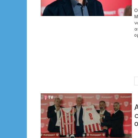
Ο
Μ
ν
α
ο