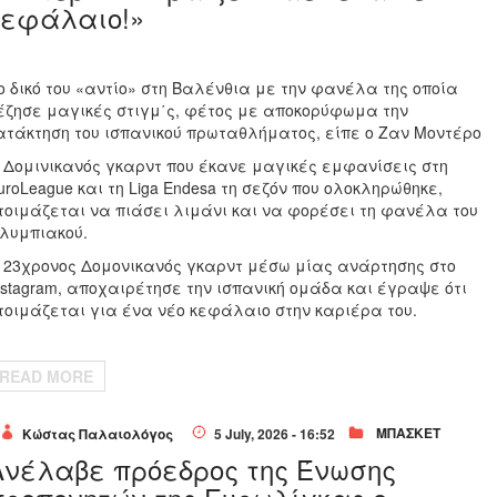
κεφάλαιο!»
ο δικό του «αντίο» στη Βαλένθια με την φανέλα της οποία
έζησε μαγικές στιγμ΄ς, φέτος με αποκορύφωμα την
ατάκτηση του ισπανικού πρωταθλήματος, είπε ο Ζαν Μοντέρο
 Δομινικανός γκαρντ που έκανε μαγικές εμφανίσεις στη
uroLeague και τη Liga Endesa τη σεζόν που ολοκληρώθηκε,
τοιμάζεται να πιάσει λιμάνι και να φορέσει τη φανέλα του
λυμπιακού.
 23χρονος Δομονικανός γκαρντ μέσω μίας ανάρτησης στο
nstagram, αποχαιρέτησε την ισπανική ομάδα και έγραψε ότι
τοιμάζεται για ένα νέο κεφάλαιο στην καριέρα του.
READ MORE
ΜΠΑΣΚΕΤ
Κώστας Παλαιολόγος
5 July, 2026 - 16:52
Ανέλαβε πρόεδρος της Ένωσης