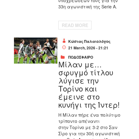
υποχρεώσεών τους για την
33η αγωνιστική της Serie A.
READ MORE
Κώστας Παλαιολόγος
21 March, 2026 - 21:21
ΠΟΔΟΣΦΑΙΡΟ
Μίλαν με…
σφυγμό τίτλου
λύγισε την
Τορίνο και
έμεινε στο
κυνήγι της Ίντερ!
Η
Μίλαν
πήρε ένα πολύτιμο
τρίποντο απέναντι
στην
Τορίνο με 3-2
στο Σαν
Σίρο για την 30ή αγωνιστική