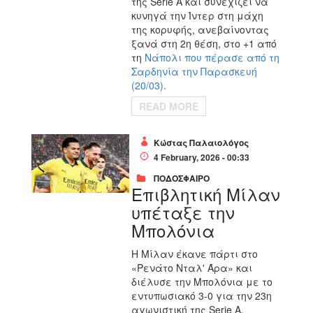
της Serie A και συνεχίζει να
κυνηγά την
Ίντερ
στη μάχη
της κορυφής, ανεβαίνοντας
ξανά στη 2η θέση, στο +1 από
τη
Νάπολι που πέρασε από τη
Σαρδηνία την Παρασκευή
(20/03).
READ MORE
Κώστας Παλαιολόγος
4 February, 2026 - 00:33
ΠΟΔΟΣΦΑΙΡΟ
Επιβλητική Μίλαν
υπέταξε την
Μπολόνια
Η Μίλαν έκανε πάρτι στο
«Ρενάτο Νταλ' Άρα» και
διέλυσε την Μπολόνια με το
εντυπωσιακό 3-0 για την 23η
αγωνιστική της Serie A.