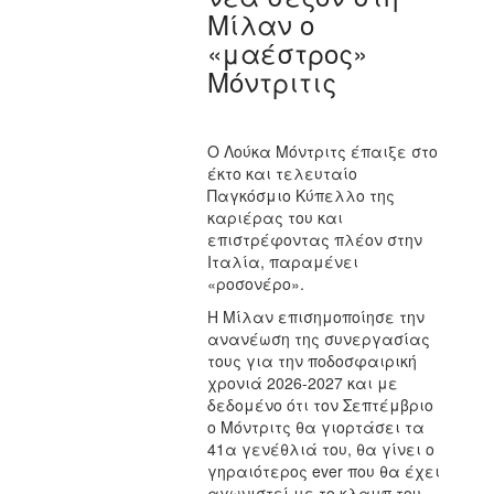
Μίλαν ο
«μαέστρος»
Μόντριτις
Ο Λούκα Μόντριτς έπαιξε στο
έκτο και τελευταίο
Παγκόσμιο Κύπελλο της
καριέρας του και
επιστρέφοντας πλέον στην
Ιταλία, παραμένει
«ροσονέρο».
Η Μίλαν επισημοποίησε την
ανανέωση της συνεργασίας
τους για την ποδοσφαιρική
χρονιά 2026-2027 και με
δεδομένο ότι τον Σεπτέμβριο
ο Μόντριτς θα γιορτάσει τα
41α γενέθλιά του, θα γίνει ο
γηραιότερος ever που θα έχει
αγωνιστεί με το κλαμπ του