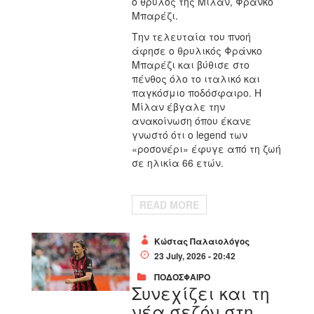
ο θρύλος της Μίλαν, Φράνκο
Μπαρέζι.
Την τελευταία του πνοή
άφησε ο θρυλικός Φράνκο
Μπαρέζι και βύθισε στο
πένθος όλο το ιταλικό και
παγκόσμιο ποδόσφαιρο. Η
Μίλαν έβγαλε την
ανακοίνωση όπου έκανε
γνωστό ότι ο legend των
«ροσονέρι» έφυγε από τη ζωή
σε ηλικία 66 ετών.
READ MORE
Κώστας Παλαιολόγος
23 July, 2026 - 20:42
ΠΟΔΟΣΦΑΙΡΟ
Συνεχίζει και τη
νέα σεζόν στη