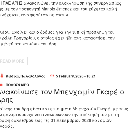
Η ΠΑΕ ΑΡΗΣ ανακοινώνει την ολοκλήρωση της συνεργασίας
ης με τον προπονητή Manolo Jimenez και του εύχεται καλή
υνέχεια», αναφερόταν σε αυτην.
λέον, ανοίγει και ο δρόμος για την τυπική πρόσληψη του
ιχάλη Γρηγορίου, ο οποίος έχει ήδη αντικαταστήσει τον
ιμένεθ στο «τιμόνι» του Άρη.
READ MORE
Κώστας Παλαιολόγος
5 February, 2026 - 18:21
ΠΟΔΟΣΦΑΙΡΟ
Ανακοίνωσε τον Μπενχαμίν Γκαρέ ο
Άρης
αίκτης του Άρη είναι και επίσημα ο Μπενχαμίν Γκαρέ, με τους
κιτρινόμαυρους» να ανακοινώνουν την απόκτησή του με τη
ορφή δανεισμού έως τις 31 Δεκεμβρίου 2026 και οψιόν
γοράς.