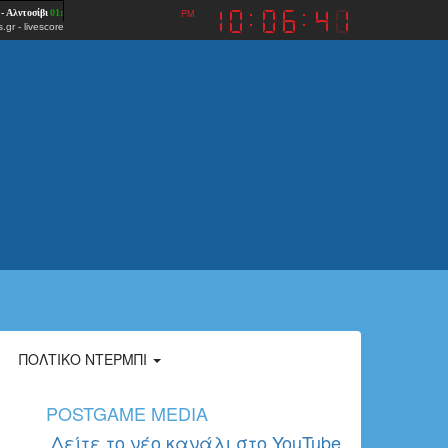
PM
.gr
-
livescore
ΠΟΛΤΙΚΌ ΝΤΈΡΜΠΙ
POSTGAME MEDIA
Δείτε το νέο κανάλι στο YouTube