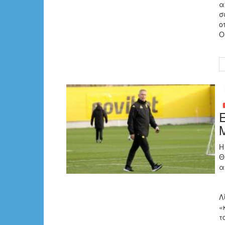
α
σ
ο
Ο
Η
Θ
α
Λ
«
τ