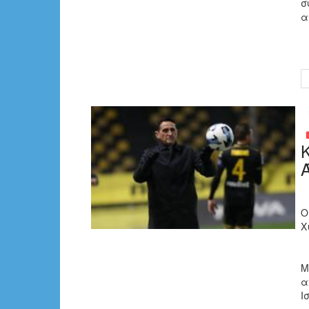
σ
α
Ο
Χ
Μ
α
Ι