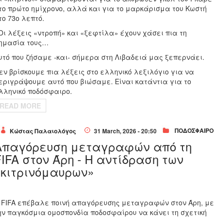
το πρώτο ημίχρονο, αλλά και για το μαρκάρισμα του Κωστή
το 73ο λεπτό.
Οι λέξεις «ντροπή» και «ξεφτίλα» έχουν χάσει πια τη
ημασία τους…
υτό που ζήσαμε -και- σήμερα στη Λιβαδειά μας ξεπερνάει.
εν βρίσκουμε πια λέξεις στο ελληνικό λεξιλόγιο για να
εριγράψουμε αυτό που βιώσαμε. Είναι κατάντια για το
λληνικό ποδόσφαιρο.
READ MORE
ΠΟΔΟΣΦΑΙΡΟ
Κώστας Παλαιολόγος
31 March, 2026 - 20:50
Απαγόρευση μεταγραφών από τη
FIFA στον Άρη - Η αντίδραση των
«κιτρινόμαυρων»
 FIFA επέβαλε ποινή απαγόρευσης μεταγραφών στον Άρη, με
ην παγκόσμια ομοσπονδία ποδοσφαίρου να κάνει τη σχετική