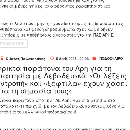
ε διαρροή τους οι «κίτρινοι» τοποθετήθηκαν για τις
υγκεκριμένες φήμες, αναφέροντας χαρακτηριστικά:
Τους τελευταίους μήνες έχουν δει το φως της δημοσιότητας
νυπόστατα και ψευδή δημοσιεύματα σχετικά με δήθεν
υζητήσεις με υποψήφιους αγοραστές για την ΠΑΕ ΑΡΗΣ.
READ MORE
ΠΟΔΟΣΦΑΙΡΟ
Κώστας Παλαιολόγος
5 April, 2026 - 20:38
Φρικτά παράπονα του Άρη για τη
διαιτησία με Λεβαδειακό: «Οι λέξεις
«ντροπή» και «ξεφτίλα» έχουν χάσει
πια τη σημασία τους»
ντονα παράπονα από την ΠΑΕ Άρης για τη διαιτησία στο
σόπαλο (1-1) παιχνίδι με τον Λεβαδειακό, κάνοντας λόγο για
ατάντια του ελληνικού ποδοσφαίρου!
ι «κίτρινοι» διαμαρτύρονται για το ακυρωθέν γκολ του Γκαρέ