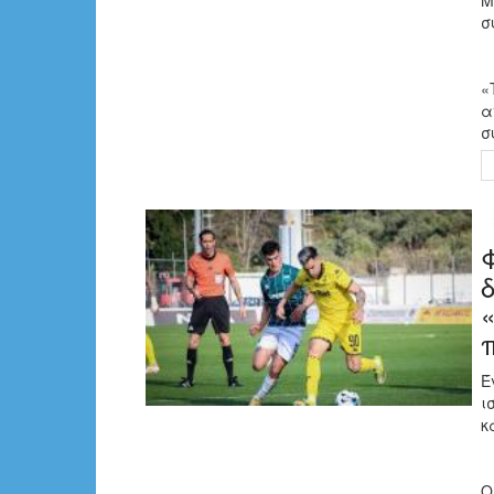
Μ
σ
«
α
σ
Έ
ι
κ
Ο