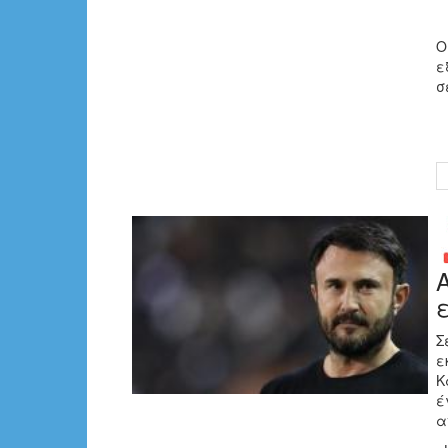
Ο
ε
σ
Σ
ε
Κ
έ
α