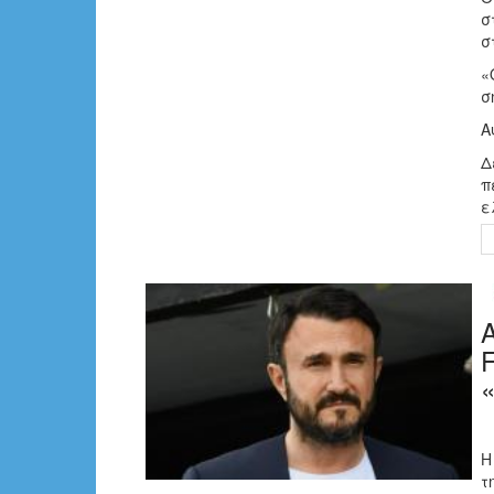
σ
σ
«
σ
Α
Δ
π
ε
Η
τ