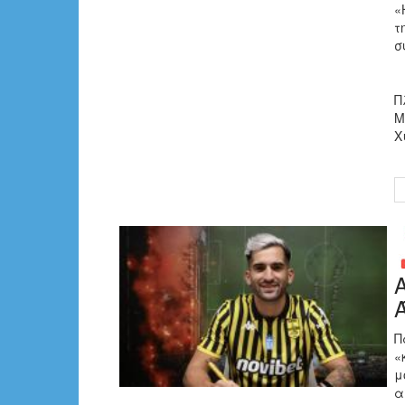
«
τ
σ
Π
Μ
Χ
Π
«
μ
α