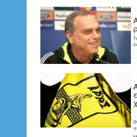
Τ
δ
Θ
α