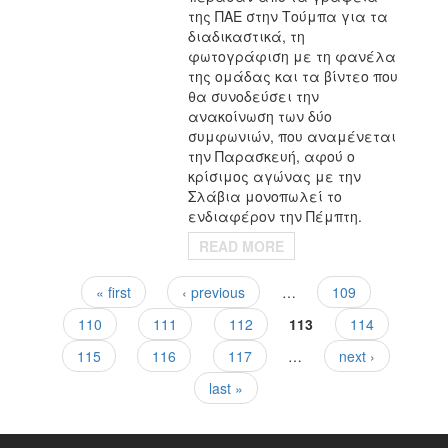
της ΠΑΕ στην Τούμπα για τα
διαδικαστικά, τη
φωτογράφιση με τη φανέλα
της ομάδας και τα βίντεο που
θα συνοδεύσει την
ανακοίνωση των δύο
συμφωνιών, που αναμένεται
την Παρασκευή, αφού ο
κρίσιμος αγώνας με την
Σλάβια μονοπωλεί το
ενδιαφέρον την Πέμπτη.
READ MORE
« first
‹ previous
…
109
Pages
110
111
112
113
114
115
116
117
…
next ›
last »