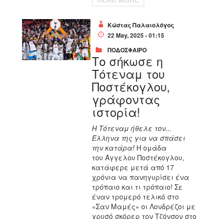
Κώστας Παλαιολόγος
22 May, 2025 - 01:15
ΠΟΔΟΣΦΑΙΡΟ
Το σήκωσε η
Τότεναμ του
Ποστέκογλου,
γράφοντας
ιστορία!
Η Τότεναμ ήθελε τον...
Έλληνα της για να σπάσει
την κατάρα!
Η ομάδα
του
Άγγελου Ποστέκογλου
,
κατάφερε μετά από 17
χρόνια να πανηγυρίσει ένα
τρόπαιο και τι τρόπαιο! Σε
έναν τρομερό τελικό στο
«Σαν Μαμές» οι Λονδρέζοι με
χρυσό σκόρερ τον
Τζόνσον
στο