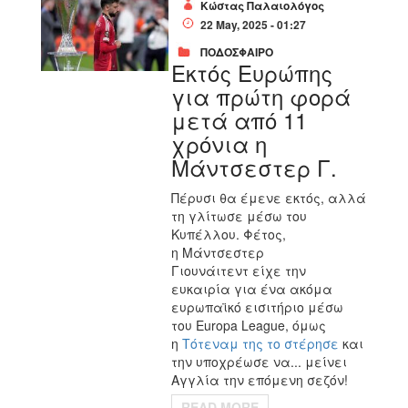
Κώστας Παλαιολόγος
22 May, 2025 - 01:27
ΠΟΔΟΣΦΑΙΡΟ
Εκτός Ευρώπης
για πρώτη φορά
μετά από 11
χρόνια η
Μάντσεστερ Γ.
Πέρυσι θα έμενε εκτός, αλλά
τη γλίτωσε μέσω του
Κυπέλλου. Φέτος,
η
Μάντσεστερ
Γιουνάιτεντ
είχε την
ευκαιρία για ένα ακόμα
ευρωπαϊκό εισιτήριο μέσω
του Europa League, όμως
η
Τότεναμ της το στέρησε
και
την υποχρέωσε να... μείνει
Αγγλία την επόμενη σεζόν!
READ MORE