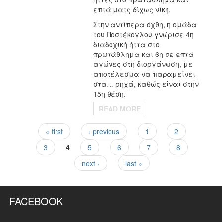
επτά ματς δίχως νίκη.
Στην αντίπερα όχθη, η ομάδα
του Ποστέκογλου γνώρισε 4η
διαδοχική ήττα στο
πρωτάθλημα και 6η σε επτά
αγώνες στη διοργάνωση, με
αποτέλεσμα να παραμείνει
στα… ρηχά, καθώς είναι στην
15η θέση.
READ MORE
« first
‹ previous
1
2
Pages
3
4
5
6
7
8
next ›
last »
FACEBOOK