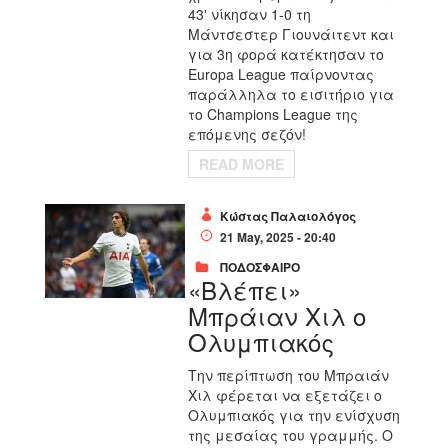
43' νίκησαν
1-0 τη
Μάντσεστερ Γιουνάιτεντ
και
για 3η φορά κατέκτησαν το
Europa League παίρνοντας
παράλληλα το εισιτήριο για
το Champions League της
επόμενης σεζόν!
READ MORE
Κώστας Παλαιολόγος
21 May, 2025 - 20:40
ΠΟΔΟΣΦΑΙΡΟ
«Βλέπει»
Μπράιαν Χιλ ο
Ολυμπιακός
Την περίπτωση του Μπραιάν
Χιλ φέρεται να εξετάζει ο
Ολυμπιακός για την ενίσχυση
της μεσαίας του γραμμής. Ο