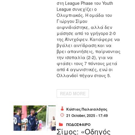
στη League Phase του Youth
League συνεχίζει ο
Ολυμπιακός. Η ομάδα του
Γιώργου Σίμου
αιφνιδιάστηκε, αλλά δεν
μάσησε από το γρήγορο 2-0
της Αϊντχόφεν. Κατάφερε να
βγάλει αντίδραση και να
βρει απαντήσεις, παίρνοντας
την ισοπαλία (2-2), για να
φτάσει τους 7 πόντους μετά
από 4 αγωνιστικές, ενώ οι
Ολλανδοί πήγαν στους 5.
READ MORE
Κώστας Παλαιολόγος
21 October, 2025 - 17:49
ΠΟΔΟΣΦΑΙΡΟ
Σίμος: «Οδηγός