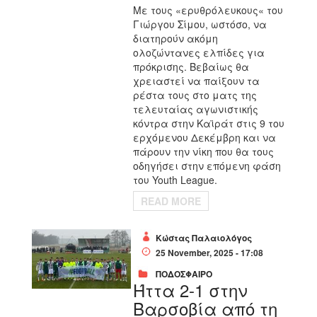
Με τους «ερυθρόλευκους« του
Γιώργου Σίμου, ωστόσο, να
διατηρούν ακόμη
ολοζώντανες ελπίδες για
πρόκρισης. Βεβαίως θα
χρειαστεί να παίξουν τα
ρέστα τους στο ματς της
τελευταίας αγωνιστικής
κόντρα στην Καϊράτ στις 9 του
ερχόμενου Δεκέμβρη και να
πάρουν την νίκη που θα τους
οδηγήσει στην επόμενη φάση
του Youth League.
READ MORE
Κώστας Παλαιολόγος
25 November, 2025 - 17:08
ΠΟΔΟΣΦΑΙΡΟ
Ήττα 2-1 στην
Βαρσοβία από τη