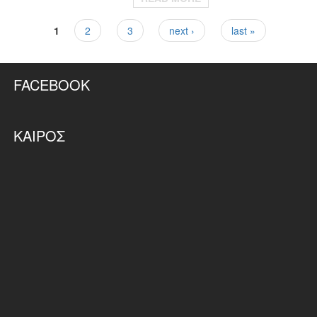
1
2
3
next ›
last »
Pages
FACEBOOK
ΚΑΙΡΌΣ