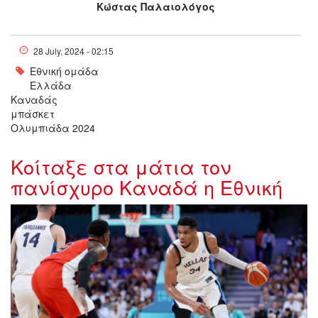
Κώστας Παλαιολόγος
28 July, 2024 - 02:15
Εθνική ομάδα
Ελλάδα
Καναδάς
μπάσκετ
Ολυμπιάδα 2024
Κοίταξε στα μάτια τον
πανίσχυρο Καναδά η Εθνική
giannis_000700.jpg