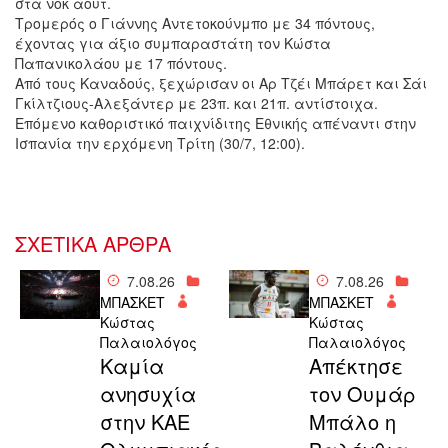
στα νοκ άουτ.
Τρομερός ο Γιάννης Αντετοκούνμπο με 34 πόντους,
έχοντας για άξιο συμπαραστάτη τον Κώστα
Παπανικολάου με 17 πόντους.
Από τους Καναδούς, ξεχώρισαν οι Αρ Τζέι Μπάρετ και Σάι
Γκίλτζιους-Αλεξάντερ με 23π. και 21π. αντίστοιχα.
Επόμενο καθοριστικό παιχνίδιτης Εθνικής απέναντι στην
Ισπανία την ερχόμενη Τρίτη (30/7, 12:00).
ΣΧΕΤΙΚΑ ΑΡΘΡΑ
7.08.26
7.08.26
ΜΠΑΣΚΕΤ
ΜΠΑΣΚΕΤ
Κώστας
Κώστας
Παλαιολόγος
Παλαιολόγος
Καμία
Απέκτησε
ανησυχία
τον Ουμάρ
στην ΚΑΕ
Μπάλο η