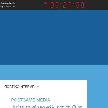
AM
.gr
-
livescore
ΠΟΛΤΙΚΌ ΝΤΈΡΜΠΙ
POSTGAME MEDIA
Δείτε το νέο κανάλι στο YouTube