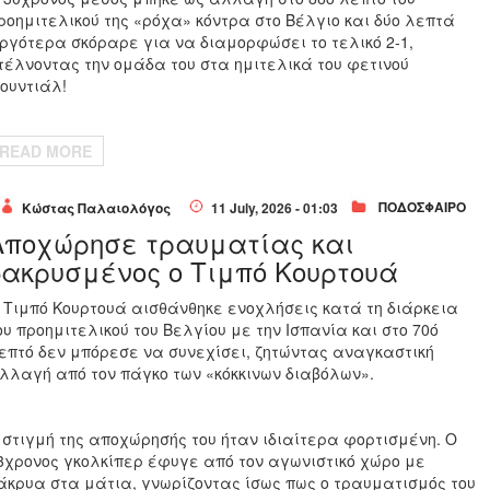
ροημιτελικού της «ρόχα» κόντρα στο Βέλγιο και δύο λεπτά
ργότερα σκόραρε για να διαμορφώσει το τελικό 2-1,
τέλνοντας την ομάδα του στα ημιτελικά του φετινού
ουντιάλ!
READ MORE
ΠΟΔΟΣΦΑΙΡΟ
Κώστας Παλαιολόγος
11 July, 2026 - 01:03
Αποχώρησε τραυματίας και
δακρυσμένος ο Τιμπό Κουρτουά
 Τιμπό Κουρτουά αισθάνθηκε ενοχλήσεις κατά τη διάρκεια
ου προημιτελικού του Βελγίου με την Ισπανία και στο 70ό
επτό δεν μπόρεσε να συνεχίσει, ζητώντας αναγκαστική
λλαγή από τον πάγκο των «κόκκινων διαβόλων».
 στιγμή της αποχώρησής του ήταν ιδιαίτερα φορτισμένη. Ο
3χρονος γκολκίπερ έφυγε από τον αγωνιστικό χώρο με
άκρυα στα μάτια, γνωρίζοντας ίσως πως ο τραυματισμός του