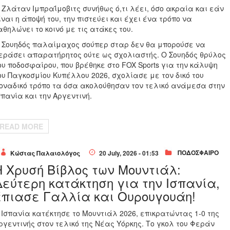
 Ζλάταν Ιμπραΐμοβιτς συνήθως ό,τι λέει, όσο ακραία και εάν
ίναι η άποψή του, την πιστεύει και έχει ένα τρόπο να
αθηλώνει το κοινό με τις ατάκες του.
 Σουηδός παλαίμαχος σούπερ σταρ δεν θα μπορούσε να
εράσει απαρατήρητος ούτε ως σχολιαστής. Ο Σουηδός θρύλος
ου ποδοσφαίρου, που βρέθηκε στο FOX Sports για την κάλυψη
ου Παγκοσμίου Κυπέλλου 2026, σχολίασε με τον δικό του
οναδικό τρόπο τα όσα ακολούθησαν τον τελικό ανάμεσα στην
σπανία και την Αργεντινή.
READ MORE
ΠΟΔΟΣΦΑΙΡΟ
Κώστας Παλαιολόγος
20 July, 2026 - 01:53
Η Χρυσή Βίβλος των Μουντιάλ:
Δεύτερη κατάκτηση για την Ισπανία,
έπιασε Γαλλία και Ουρουγουάη!
 Ισπανία κατέκτησε το Μουντιάλ 2026, επικρατώντας 1-0 της
ργεντινής στον τελικό της Νέας Υόρκης. Το γκολ του Φεράν