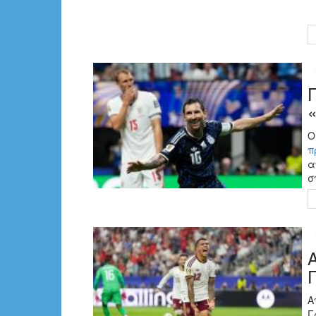
π
α
σ
Α
Γ