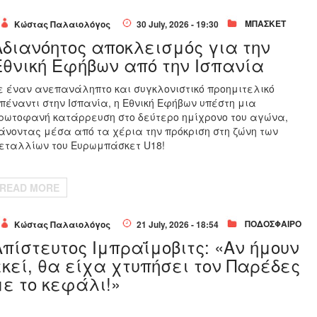
ΜΠΑΣΚΕΤ
Κώστας Παλαιολόγος
30 July, 2026 - 19:30
Aδιανόητος αποκλεισμός για την
Εθνική Εφήβων από την Ισπανία
ε έναν ανεπανάληπτο και συγκλονιστικό προημιτελικό
πέναντι στην Ισπανία, η Εθνική Εφήβων υπέστη μια
ρωτοφανή κατάρρευση στο δεύτερο ημίχρονο του αγώνα,
άνοντας μέσα από τα χέρια την πρόκριση στη ζώνη των
εταλλίων του Ευρωμπάσκετ U18!
READ MORE
ΠΟΔΟΣΦΑΙΡΟ
Κώστας Παλαιολόγος
21 July, 2026 - 18:54
Απίστευτος Ιμπραΐμοβιτς: «Αν ήμουν
εκεί, θα είχα χτυπήσει τον Παρέδες
με το κεφάλι!»