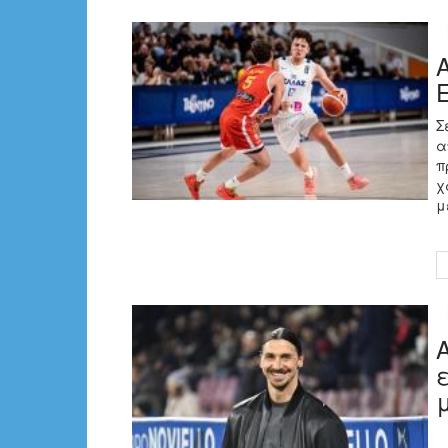
Σ
α
π
χ
μ