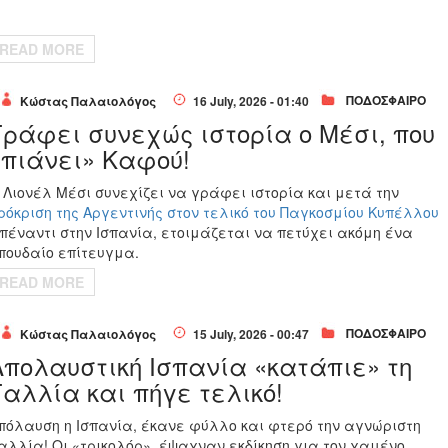
READ MORE
ΠΟΔΟΣΦΑΙΡΟ
Κώστας Παλαιολόγος
16 July, 2026 - 01:40
Γράφει συνεχώς ιστορία ο Μέσι, που
«πιάνει» Καφού!
Ο
Λιονέλ Μέσι
συνεχίζει να γράφει ιστορία και μετά την
ρόκριση της Αργεντινής στον τελικό του Παγκοσμίου Κυπέλλου
πέναντι στην Ισπανία, ετοιμάζεται να πετύχει ακόμη ένα
πουδαίο επίτευγμα.
READ MORE
ΠΟΔΟΣΦΑΙΡΟ
Κώστας Παλαιολόγος
15 July, 2026 - 00:47
Απολαυστική Ισπανία «κατάπιε» τη
Γαλλία και πήγε τελικό!
πόλαυση η Ισπανία, έκανε φύλλο και φτερό την αγνώριστη
αλλία! Οι «τρικολόρ», έψαχναν εκδίκηση για τον χαμένο