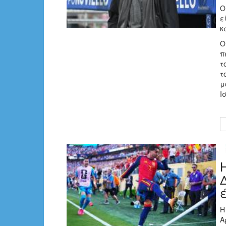
Ο
ε
κ
Ο
π
τ
τ
μ
Ι
Η
Α