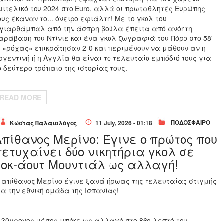
μιτελικό του 2024 στο Euro, αλλά οι πρωταθλητές Ευρώπης
ους έκαναν το... όνειρο εφιάλτη! Με το γκολ του
γιαρθάμπαλ από την άσπρη βούλα έπειτα από ανόητη
αράβαση του Ντίνιε και ένα γκολ ζωγραφιά του Πόρο στο 58'
ι «ρόχας» επικράτησαν 2-0 και περιμένουν να μάθουν αν η
ργεντινή ή η Αγγλία θα είναι το τελευταίο εμπόδιό τους για
ο δεύτερο τρόπαιο της ιστορίας τους.
READ MORE
ΠΟΔΟΣΦΑΙΡΟ
Κώστας Παλαιολόγος
11 July, 2026 - 01:18
Απίθανος Μερίνο: Έγινε ο πρώτος που
πετυχαίνει δύο νικητήρια γκολ σε
νοκ-άουτ Μουντιάλ ως αλλαγή!
 απίθανος Μερίνο έγινε ξανά ήρωας της τελευταίας στιγμής
ια την εθνική ομάδα της Ισπανίας!
 30χρονος μέσος μπήκε ως αλλαγή στο 86ο λεπτό του