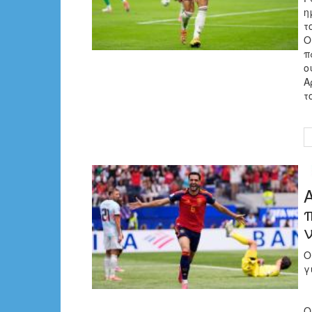
η
τ
Ο
π
ο
Α
τ
Ο
γ
Ο