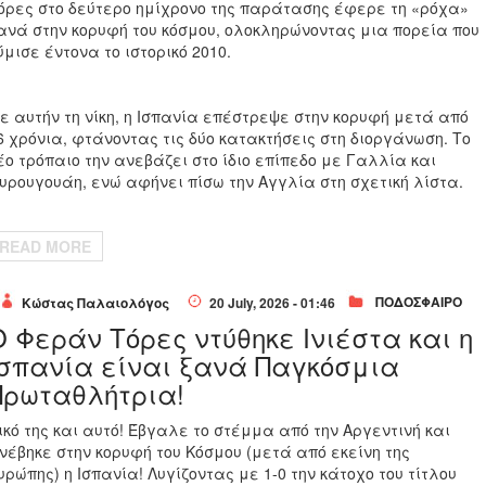
όρες στο δεύτερο ημίχρονο της παράτασης έφερε τη «ρόχα»
ανά στην κορυφή του κόσμου, ολοκληρώνοντας μια πορεία που
ύμισε έντονα το ιστορικό 2010.
ε αυτήν τη νίκη, η Ισπανία επέστρεψε στην κορυφή μετά από
6 χρόνια, φτάνοντας τις δύο κατακτήσεις στη διοργάνωση. Το
έο τρόπαιο την ανεβάζει στο ίδιο επίπεδο με Γαλλία και
υρουγουάη, ενώ αφήνει πίσω την Αγγλία στη σχετική λίστα.
READ MORE
ΠΟΔΟΣΦΑΙΡΟ
Κώστας Παλαιολόγος
20 July, 2026 - 01:46
Ο Φεράν Τόρες ντύθηκε Ινιέστα και η
Ισπανία είναι ξανά Παγκόσμια
Πρωταθλήτρια!
ικό της και αυτό! Έβγαλε το στέμμα από την Αργεντινή και
νέβηκε στην κορυφή του Κόσμου (μετά από εκείνη της
υρώπης) η Ισπανία! Λυγίζοντας με 1-0 την κάτοχο του τίτλου