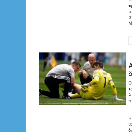
π
α
σ
Μ
Ο
τ
λ
α
Η
3
δ