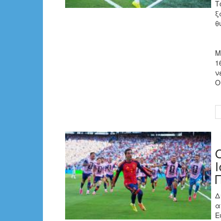
Τ
ξ
θ
Μ
1
ν
Ο
Δ
α
Ε