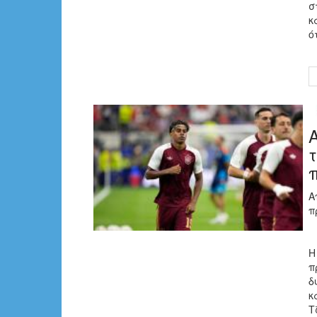
σ
κ
ό
Α
π
Η
π
δ
κ
Τ