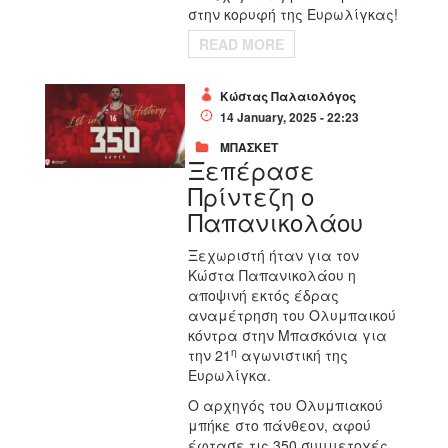
στην κορυφή της Ευρωλίγκας!
READ MORE
Κώστας Παλαιολόγος
14 January, 2025 - 22:23
ΜΠΑΣΚΕΤ
Ξεπέρασε
Πρίντεζη ο
Παπανικολάου
Ξεχωριστή ήταν για τον
Κώστα Παπανικολάου η
αποψινή εκτός έδρας
αναμέτρηση του Ολυμπαικού
κόντρα στην Μπασκόνια για
η
την 21
αγωνιστική της
Ευρωλίγκα.
Ο αρχηγός του Ολυμπιακού
μπήκε στο πάνθεον, αφού
έφτασε τις 350 συμμετοχές