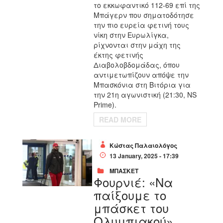
το εκκωφαντικό 112-69 επί της
Μπάγερν που σηματοδότησε
την πιο ευρεία φετινή τους
νίκη στην Ευρωλίγκα,
ρίχνονται στην μάχη της
έκτης φετινής
Διαβολοβδομάδας, όπου
αντιμετωπίζουν απόψε την
Μπασκόνια στη Βιτόρια για
την 21η αγωνιστική (21:30, NS
Prime).
READ MORE
Κώστας Παλαιολόγος
13 January, 2025 - 17:39
ΜΠΑΣΚΕΤ
Φουρνιέ: «Να
παίξουμε το
μπάσκετ του
Ολυμπιακού»