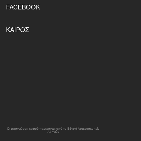
FACEBOOK
ΚΑΙΡΌΣ
Οι προγνώσεις καιρού παρέχονται από το Εθνικό Αστεροσκοπείο
Αθηνών