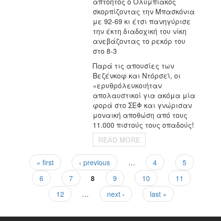
απτόητος ο Ολυμπιακός
σκορπίζοντας την Μπασκόνια
με 92-69 κι έτσι πανηγύρισε
την έκτη διαδοχική του νίκη
ανεβάζοντας το ρεκόρ του
στο 8-3
Παρά τις απουσίες των
Βεζένκοφ και Ντόρσεϊ, οι
«ερυθρόλευκοιήταν
απολαυστικοί για ακόμα μία
φορά στο ΣΕΦ και γνώρισαν
μοναική αποθώση από τους
11.000 πιστούς τους οπαδούς!
READ MORE
« first
‹ previous
…
4
5
Pages
6
7
8
9
10
11
12
…
next ›
last »