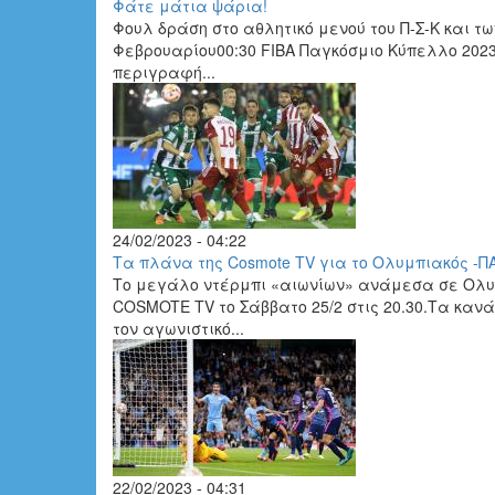
Φάτε μάτια ψάρια!
Φουλ δράση στο αθλητικό μενού του Π-Σ-Κ κ
Φεβρουαρίου00:30 FIBA Παγκόσμιο Κύπελλο 2023 
περιγραφή...
24/02/2023 - 04:22
Τα πλάνα της Cosmote TV για το Ολυμπιακός -ΠΑ
Το μεγάλο ντέρμπι «αιωνίων» ανάμεσα σε Ολυμ
COSMOTE TV το Σάββατο 25/2 στις 20.30.Τα κα
τον αγωνιστικό...
22/02/2023 - 04:31