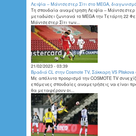
Λειψία – Μάντσεστερ Σίτι στο MEGA, διαγωνισμό
Τη σπουδαία αναμέτρηση Λειψία – Μάντσεστερ Σ
μεταδώσει ζωντανά το MEGA την Τετάρτη 22 Φεβρ
Μάντσεστερ Σίτι των...
21/02/2023 - 03:39
Βραδιά CL στην Cosmote TV, Σάκκαρη VS Pliskova
Με απόλυτο προορισμό την COSMOTE TV συνεχίζε
επόμενες σπουδαίες αναμετρήσεις να είναι προ
θα μεταφέρουν οι...