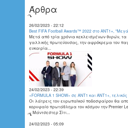
Άρθρα
26/02/2023 - 22:12
Best FIFA Football Awards™ 2022 στο ΑΝΤ1+, "Mε
Μετά από τρία χρόνια κεκλεισμένων θυρών, τα Bes
γαλλικής πρωτεύουσας, την αφρόκρεμα του παγ
ευκαιρία...
24/02/2023 - 22:39
«FORMULA 1 SHOW» σε ΑΝΤ1 και ΑΝΤ1+, τελικός Ca
Οι λάτρεις του ευρωπαϊκού ποδοσφαίρου θα απο
κορυφαίο πρωτάθλημα του κόσμου την Premier L
– Μάντσεστερ Σίτι...
24/02/2023 - 05:09