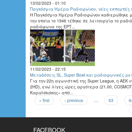
13/02/2023 - 01:10
Παγκόσμια Ημέρα Ραδιοφώνου, νέες εκπομπές στο
Η Παγκόσμια Ημέρα Ραδιοφώνου καθιερώθηκε μ
την οποία το 1946 τέθηκε σε λειτουργία το ραδ
ραδιόφωνα της ΕΡΤ...
11/02/2023 - 22:15
Mεταδόσεις SL, Super Bowl και ραδιοφωνικές με
Για την 22η αγωνιστική της Super League, η ΑΕ
2HD), ενώ λίγες ώρες αργότερα (21.00, COSMOT
Καραϊσκάκης» από...
« first
‹ previous
…
63
6
Pages
FACEBOOK