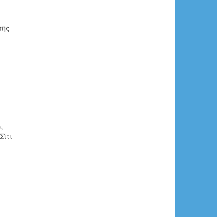
της
,
Σίτι