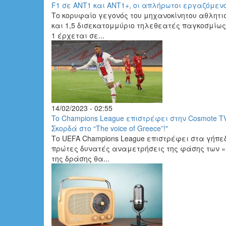
F1 σε ΑΝΤ1 και ΑΝΤ1+, οι απλήρωτοι εργαζόμενο
Το κορυφαίο γεγονός του μηχανοκίνητου αθλητι
και 1,5 δισεκατομμύριο τηλεθεατές παγκοσμίως
1 έρχεται σε...
14/02/2023 - 02:55
To Champions League επιστρέφει στην Cosmote TV
Σκορδά στο “The voice of Greece”!"
Το UEFA Champions League επιστρέφει στα γήπε
πρώτες δυνατές αναμετρήσεις της φάσης των «1
της δράσης θα...