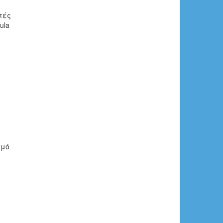
τές
ula
λμό