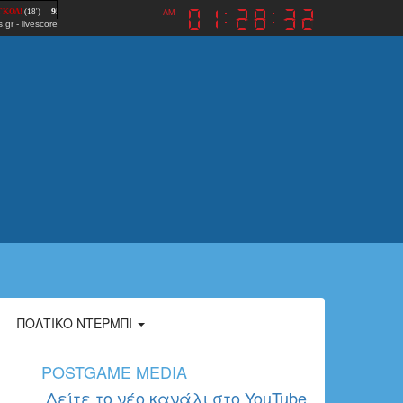
AM
.gr
-
livescore
ΠΟΛΤΙΚΌ ΝΤΈΡΜΠΙ
POSTGAME MEDIA
Δείτε το νέο κανάλι στο YouTube