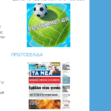
!
ης
την
ΠΡΩΤΟΣΈΛΙΔΑ
TV!
ουθ